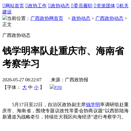

网站首页

政协工作

政协动态

委员履职

党派团体

机关
建设
当前位置：
广西政协网首页
>
政协动态
>
广西政协动态
>
正文
广西政协动态
钱学明率队赴重庆市、海南省
考察学习
2026-05-27 08:22:07 来源：广西政协报
【字体：
大
中
小
】
打印
5月17日至22日，自治区政协副主席
钱学明
率调研组赴重
庆市、海南省，围绕专题议政性常委会协商议题“以西部陆海
新通道为战略牵引，持续壮大我区向海经济”进行考察学习。