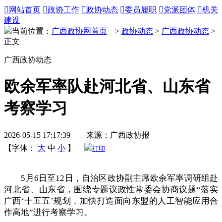

网站首页

政协工作

政协动态

委员履职

党派团体

机关
建设
当前位置：
广西政协网首页
>
政协动态
>
广西政协动态
>
正文
广西政协动态
欧余军率队赴河北省、山东省
考察学习
2026-05-15 17:17:39 来源：广西政协报
【字体：
大
中
小
】
打印
5月6日至12日，自治区政协副主席欧余军率调研组赴
河北省、山东省，围绕专题议政性常委会协商议题“落实
广西‘十五五’规划，加快打造面向东盟的人工智能应用合
作高地”进行考察学习。