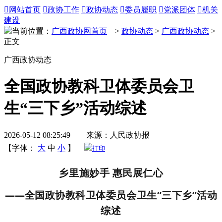

网站首页

政协工作

政协动态

委员履职

党派团体

机关
建设
当前位置：
广西政协网首页
>
政协动态
>
广西政协动态
>
正文
广西政协动态
全国政协教科卫体委员会卫
生“三下乡”活动综述
2026-05-12 08:25:49 来源：人民政协报
【字体：
大
中
小
】
打印
乡里施妙手 惠民展仁心
——
全国政协教科卫体委员会卫生“三下乡”活动
综述