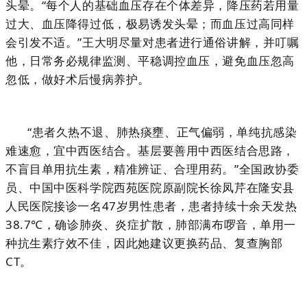
头晕。“每个人的基础血压存在个体差异，降压药若用量
过大、血压降得过低，极易诱发头晕；而血压过高同样
会引发不适。”王大明尽量对患者进行通俗讲解，并叮嘱
他，日常务必规律监测、平稳调控血压，避免血压忽高
忽低，做好术后慢病养护。
“患者久热不退、肺热痰壅、正气偏弱，单纯抗感染
难速愈，宜中西医结合。基层要善用中西医结合思路，
不盲目单用抗生素，精准辨证、合理用药。”全国政协委
员、中国中医科学院西苑医院原副院长徐凤芹在隆安县
人民医院接诊一名47岁男性患者，患者持续十余天发热
38.7℃，确诊肺炎、炎症扩散，肺部满布啰音，单用一
种抗生素疗效不佳，因此她建议更换药品、复查胸部
CT。