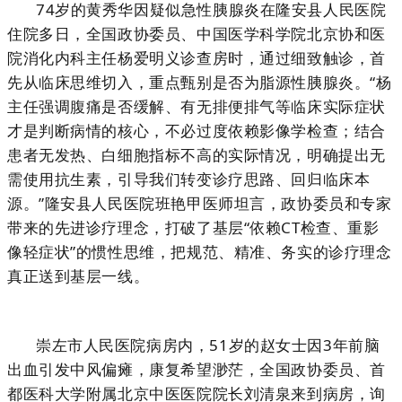
74岁的黄秀华因疑似急性胰腺炎在隆安县人民医院
住院多日，全国政协委员、中国医学科学院北京协和医
院消化内科主任杨爱明义诊查房时，通过细致触诊，首
先从临床思维切入，重点甄别是否为脂源性胰腺炎。“杨
主任强调腹痛是否缓解、有无排便排气等临床实际症状
才是判断病情的核心，不必过度依赖影像学检查；结合
患者无发热、白细胞指标不高的实际情况，明确提出无
需使用抗生素，引导我们转变诊疗思路、回归临床本
源。”隆安县人民医院班艳甲医师坦言，政协委员和专家
带来的先进诊疗理念，打破了基层“依赖CT检查、重影
像轻症状”的惯性思维，把规范、精准、务实的诊疗理念
真正送到基层一线。
崇左市人民医院病房内，51岁的赵女士因3年前脑
出血引发中风偏瘫，康复希望渺茫，全国政协委员、首
都医科大学附属北京中医医院院长刘清泉来到病房，询