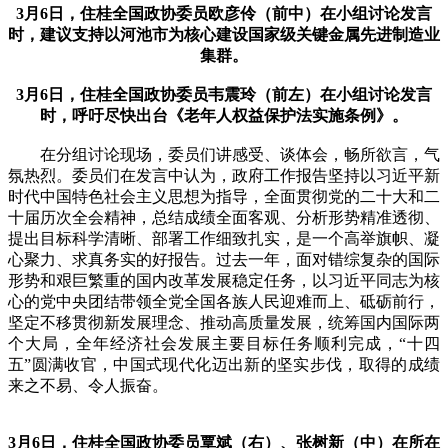
3月6日，住桂全国政协委员欧彦伶（前中）在小组讨论发言
时，建议支持以河池市为核心建设国家级关键金属先进制造业
集群。
3月6日，住桂全国政协委员韦震玲（前左）在小组讨论发言
时，呼吁尽快出台《老年人权益保护法实施条例》。
在分组讨论现场，委员们讲感受、谈体会，畅所欲言，气
氛热烈。委员们在发言中认为，政府工作报告坚持以习近平新
时代中国特色社会主义思想为指导，全面贯彻党的二十大和二
十届历次全会精神，总结成绩全面客观、分析形势精准透彻、
提出目标科学清晰、部署工作细致扎实，是一个高举旗帜、凝
心聚力、求真务实的好报告。过去一年，面对错综复杂的国际
形势和艰巨繁重的国内改革发展稳定任务，以习近平同志为核
心的党中央团结带领全党全国各族人民迎难而上、砥砺前行，
坚定不移贯彻新发展理念、推动高质量发展，统筹国内国际两
个大局，全年经济社会发展主要目标任务顺利完成，“十四
五”圆满收官，中国式现代化迈出新的坚实步伐，取得的成绩
来之不易、令人振奋。
3月6日，住桂全国政协委员覃斌（右）、张树新（中）在所在