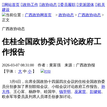

网站首页

政协工作

政协动态

委员履职

党派团体

机关
建设
当前位置：
广西政协网首页
>
政协动态
>
广西政协动态
>
正文
广西政协动态
住桂全国政协委员讨论政府工
作报告
2026-03-07 08:31:00 作者：黄富强 来源：广西政协报
【字体：
大
中
小
】
打印
3月6日，出席全国政协十四届四次会议的住桂全国政协委
员分别参加了界别联组会议、小组会议讨论政府工作报告。
孙
大伟
、王心富、杨静华、眭国华、
钱学明
、
巫家世
、
彭健铭
、
欧余军等委员及列席人员谭丕创参加讨论。