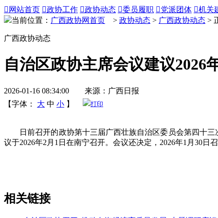

网站首页

政协工作

政协动态

委员履职

党派团体

机关
当前位置：
广西政协网首页
>
政协动态
>
广西政协动态
> 
广西政协动态
自治区政协主席会议建议2026
2026-01-16 08:34:00 来源：广西日报
【字体：
大
中
小
】
打印
日前召开的政协第十三届广西壮族自治区委员会第四十三次主
议于2026年2月1日在南宁召开。会议还决定，2026年1月
相关链接