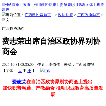

网站首页

政协工作

政协动态

委员履职

党派团体

机关
建设
当前位置：
广西政协网首页
>
政协动态
>
广西政协动态
>
正文
广西政协动态
费志荣出席自治区政协界别协
商会
2025-10-31 08:35:00 作者：李依依 来源：广西政协报
【字体：
大
中
小
】
打印
费志荣
在自治区政协界别协商会上提出
加快职普融通、产教融合 推动职业教育高质量发
展