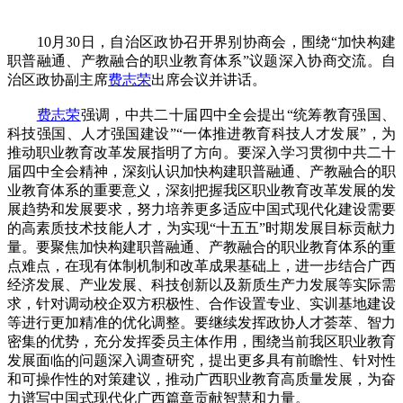
10月30日，自治区政协召开界别协商会，围绕“加快构建
职普融通、产教融合的职业教育体系”议题深入协商交流。自
治区政协副主席
费志荣
出席会议并讲话。
费志荣
强调，中共二十届四中全会提出“统筹教育强国、
科技强国、人才强国建设”“一体推进教育科技人才发展”，为
推动职业教育改革发展指明了方向。要深入学习贯彻中共二十
届四中全会精神，深刻认识加快构建职普融通、产教融合的职
业教育体系的重要意义，深刻把握我区职业教育改革发展的发
展趋势和发展要求，努力培养更多适应中国式现代化建设需要
的高素质技术技能人才，为实现“十五五”时期发展目标贡献力
量。要聚焦加快构建职普融通、产教融合的职业教育体系的重
点难点，在现有体制机制和改革成果基础上，进一步结合广西
经济发展、产业发展、科技创新以及新质生产力发展等实际需
求，针对调动校企双方积极性、合作设置专业、实训基地建设
等进行更加精准的优化调整。要继续发挥政协人才荟萃、智力
密集的优势，充分发挥委员主体作用，围绕当前我区职业教育
发展面临的问题深入调查研究，提出更多具有前瞻性、针对性
和可操作性的对策建议，推动广西职业教育高质量发展，为奋
力谱写中国式现代化广西篇章贡献智慧和力量。