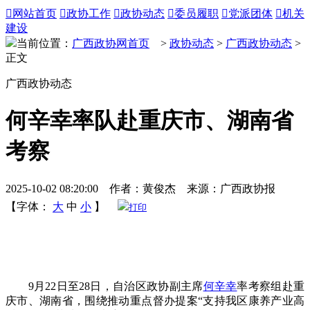

网站首页

政协工作

政协动态

委员履职

党派团体

机关
建设
当前位置：
广西政协网首页
>
政协动态
>
广西政协动态
>
正文
广西政协动态
何辛幸率队赴重庆市、湖南省
考察
2025-10-02 08:20:00 作者：黄俊杰 来源：广西政协报
【字体：
大
中
小
】
打印
9月22日至28日，自治区政协副主席
何辛幸
率考察组赴重
庆市、湖南省，围绕推动重点督办提案“支持我区康养产业高