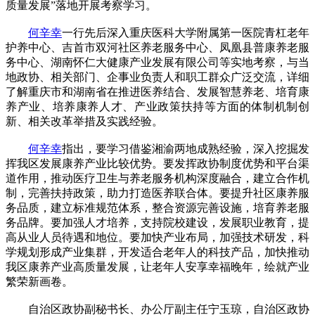
质量发展”落地开展考察学习。
何辛幸
一行先后深入重庆医科大学附属第一医院青杠老年
护养中心、吉首市双河社区养老服务中心、凤凰县普康养老服
务中心、湖南怀仁大健康产业发展有限公司等实地考察，与当
地政协、相关部门、企事业负责人和职工群众广泛交流，详细
了解重庆市和湖南省在推进医养结合、发展智慧养老、培育康
养产业、培养康养人才、产业政策扶持等方面的体制机制创
新、相关改革举措及实践经验。
何辛幸
指出，要学习借鉴湘渝两地成熟经验，深入挖掘发
挥我区发展康养产业比较优势。要发挥政协制度优势和平台渠
道作用，推动医疗卫生与养老服务机构深度融合，建立合作机
制，完善扶持政策，助力打造医养联合体。要提升社区康养服
务品质，建立标准规范体系，整合资源完善设施，培育养老服
务品牌。要加强人才培养，支持院校建设，发展职业教育，提
高从业人员待遇和地位。要加快产业布局，加强技术研发，科
学规划形成产业集群，开发适合老年人的科技产品，加快推动
我区康养产业高质量发展，让老年人安享幸福晚年，绘就产业
繁荣新画卷。
自治区政协副秘书长、办公厅副主任宁玉琼，自治区政协