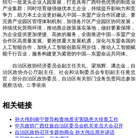
招引一批龙头企业入园发展，打造具有广西特色优势的制造业
产业集群；同时培育做强做优本土企业，持续提升影响力和竞
争力，助力本土企业更好融入中国—东盟产业合作区建设。要
完善产业园区管理体制机制，加强各片区产业园区协同发展，
持续优化营商环境，推动惠企政策落实落地，做好要素保障，
为企业提供更加便捷、高效的服务，全面推进中国—东盟产业
合作区高质量发展。要抢抓重大发展机遇，深化与东盟各国的
人工智能合作，加快人工智能创新应用步伐，推动人工智能赋
能千行百业，服务构建更为紧密的中国—东盟命运共同体。
自治区政协经济委员会副主任关礼、梁旭辉、潘志金，自
治区政协办公厅副主任、社会和法制委员会专职副主任黄忠
官，部分自治区政协委员，自治区有关部门业务负责同志参加
视察活动。□ 李依依
相关链接
孙大伟到南宁督导检查地质灾害隐患大排查工作
中共政协广西壮族自治区委员会机关党员大会召开
自治区政协召开专题协商会 孙大伟出席并讲话