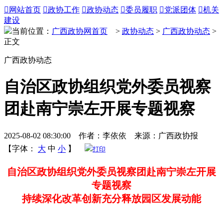

网站首页

政协工作

政协动态

委员履职

党派团体

机关
建设
当前位置：
广西政协网首页
>
政协动态
>
广西政协动态
>
正文
广西政协动态
自治区政协组织党外委员视察
团赴南宁崇左开展专题视察
2025-08-02 08:30:00 作者：李依依 来源：广西政协报
【字体：
大
中
小
】
打印
自治区政协组织党外委员视察团赴南宁崇左开展
专题视察
持续深化改革创新充分释放园区发展动能