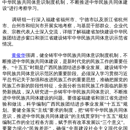
中华民族共同体意识制度机制，不断推进中华民族共同体建
设”进行考察学习。
调研组一行深入福建省福州市、宁德市以及浙江省杭州
市、台州市和绍兴市开展实地考察，与基层干部群众、企业代
表、宗教代表人士深入交流，详细了解福建省加快建设中华民
族团结进步窗口和浙江省建设铸牢中华民族共同体意识示范省
情况。
黄俊华
强调，健全铸牢中华民族共同体意识制度机制，不
断推进中华民族共同体建设，是新时代党的民族工作的重要任
务。“十五五”时期是广西民族团结进步事业发展、建设铸牢中
华民族共同体意识示范区的重要阶段。必须深入学习贯彻习近
平总书记关于加强和改进民族工作的重要思想，准确把握党的
民族工作新的阶段性特征，全面分析当前民族工作面临的新形
势新挑战，深入研究进一步铸牢中华民族共同体意识、不断推
进中华民族共同体建设的问题。要借鉴福建省和浙江省先进经
验和做法，科学编制广西民族团结进步事业发展“十五五”规
划。要健全落实“主线”要求的制度，把“铸牢中华民族共同体
意识，推进中华民族共同体建设”的主线贯穿到“十五五”规划
编制工作的全过程各方面，赋予所有改革发展以“三个意义”。
要聚力缩小“民族差距”，确保“全面建设社会主义现代化国