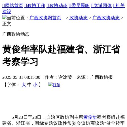

网站首页

政协工作

政协动态

委员履职

党派团体

机关
建设
当前位置：
广西政协网首页
>
政协动态
>
广西政协动态
>
正文
广西政协动态
黄俊华率队赴福建省、浙江省
考察学习
2025-05-31 08:15:00 作者：谢冰莹 来源：广西政协报
【字体：
大
中
小
】
打印
5月23日至28日，自治区政协副主席
黄俊华
率考察组赴福
建省、浙江省，围绕专题议政性常委会议协商议题“健全铸牢