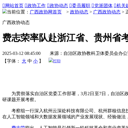

网站首页

政协工作

政协动态

委员履职

党派团体

机关
当前位置：
广西政协网首页
>
政协动态
>
广西政协动态
> 
广西政协动态
费志荣率队赴浙江省、贵州省
2025-03-12 08:45:00 来源：自治区政协教科卫体委员会办
【字体：
大
中
小
】
打印
为贯彻落实自治区党委工作部署，3月2日至7日，自治区
研课题开展考察。
考察组一行深入杭州云深处科技有限公司、杭州群核信息技
在人工智能领域和大数据发展领域的产业发展现状、经验做法
费志荣
指出，人工智能是引领新一轮科技革命和产业变革