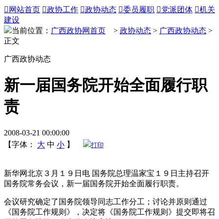

网站首页

政协工作

政协动态

委员履职

党派团体

机关
建设
当前位置：
广西政协网首页
>
政协动态
>
广西政协动态
>
正文
广西政协动态
新一届国务院开始全面履行职
责
2008-03-21 00:00:00
【字体：
大
中
小
】
打印
新华网北京３月１９日电 国务院总理温家宝１９日主持召开
国务院常务会议，新一届国务院开始全面履行职责。
会议研究确定了国务院领导同志工作分工；讨论并原则通过
《国务院工作规则》，决定将《国务院工作规则》提交即将召