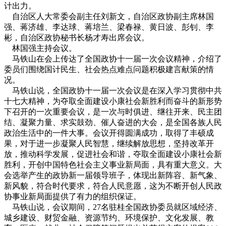
计出力。
自治区人大常委会副主任刘新文，自治区政协副主席林国
强、蒋济雄、李达球、蒋培兰、梁春禄、黄日波、彭钊、李
彬，自治区政协秘书长杨才寿出席会议。
林国强主持会议。
马铁山在会上传达了全国政协十一届一次会议精神，介绍了
委员们围绕国计民生、社会热点难点问题积极建言献策的情
况。
马铁山说，全国政协十一届一次会议是在深入学习贯彻中共
十七大精神，为夺取全面建设小康社会新胜利而奋斗的新形势
下召开的一次重要会议，是一次与时俱进、继往开来、民主团
结、凝聚力量、求实鼓劲、催人奋进的大会，是全国各族人民
政治生活中的一件大事。会议开得圆满成功，取得了丰硕成
果，对于进一步凝聚人民智慧，继续解放思想，坚持改革开
放，推动科学发展，促进社会和谐，夺取全面建设小康社会新
胜利，开创中国特色社会主义事业新局面，具有重大意义。大
会选举产生的政协新一届领导班子，体现出新阵容、新气象、
新风貌，符合时代要求，符合人民意愿，这为不断开创人民政
协事业新局面提供了有力的组织保证。
马铁山说，会议期间，27名驻桂全国政协委员就区域经济、
城乡建设、财贸金融、资源节约、环境保护、文化发展、教