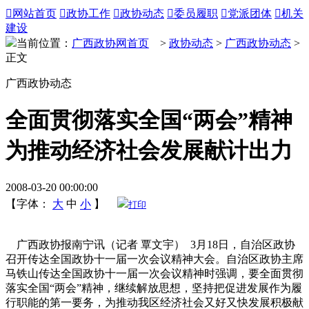

网站首页

政协工作

政协动态

委员履职

党派团体

机关
建设
当前位置：
广西政协网首页
>
政协动态
>
广西政协动态
>
正文
广西政协动态
全面贯彻落实全国“两会”精神
为推动经济社会发展献计出力
2008-03-20 00:00:00
【字体：
大
中
小
】
打印
广西政协报南宁讯（记者 覃文宇） 3月18日，自治区政协
召开传达全国政协十一届一次会议精神大会。自治区政协主席
马铁山传达全国政协十一届一次会议精神时强调，要全面贯彻
落实全国“两会”精神，继续解放思想，坚持把促进发展作为履
行职能的第一要务，为推动我区经济社会又好又快发展积极献