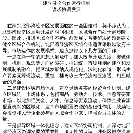
建立健全合作运行机制
谋求协调发展
在谈到北部湾经济区发展面临的一些困难时，莫小莎认为，
北部湾经济区启动开发的时间很短，区域合作尚处于起步阶
段。因此，推进区域合作不断向前发展，首要解决问题是建立
健全区域合作机制。北部湾经济区区域合作适宜采取以政府主
导、市场运作的发展模式。建议抓好以下几方面的工作：
一是在新一轮的思想大解放中，加大改革开放力度，突破体
制、机制、观念等方面的障碍，推进统一市场规则的建立和发
展机制的融合。把区域发展纳入规范化、法制化轨道，形成生
产要素无障碍流动、重组，桂粤琼三方经济相互渗透、相互融
合的局面。
二是建设区域市场体系，建立灵活务实的经贸合作机制。建
立区域统一市场体系，包括商品、劳动力、技术、信息等要素
市场，以此加强资金、人才、信息等要素流动，保障企业资源
配置机制的区域化。发挥市场配置资源的基础性作用，鼓励社
会投资和民营企业参与到区域合作中来，增强企业主体的力
量。
三是倡导区域一体化理念，建立区域协调机制。加深对北部
湾经济区协调发展的重要性、迫切性的认识，强化区域交流与