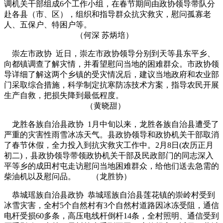
调机关干部组成6个工作小组，在春节期间由政协领导带队分
赴各县（市、区），组织和指导群众抗灾救灾，慰问孤寡老
人、五保户、特困户等。
（何深 苏炳培）
崇左市政协 近日，崇左市政协领导分别到天等县东平乡、
向都镇调查了解灾情，并看望慰问当地的困难群众。市政协领
导详细了解这两个乡镇的受灾情况后，建议当地政府和农业部
门采取综合措施，科学制定抗寒防冻技术方案，指导农民开展
生产自救，把损失降到最低程度。
（黄晓甜）
龙胜各族自治县政协 1月中旬以来，龙胜各族自治县遭受了
严重的灾害性雨雪冰冻天气。县政协领导和政协机关干部取消
了春节休假，全力投入到抗灾救灾工作中。2月8日(农历正月
初二)，县政协领导带领政协机关干部及民政部门的同志深入
平等乡的成田村屯走访慰问当地困难群众，给他们送去急需的
柴油机以及慰问品。 （龙胜协）
恭城瑶族自治县政协 恭城瑶族自治县莲花镇的崇岭村受到
冰雪灾害，全村5个自然村有3个自然村道路因冰冻受阻，通信
电杆受损60多条，高压电线杆倒杆14条，全村照明、通信受到