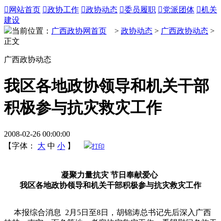

网站首页

政协工作

政协动态

委员履职

党派团体

机关
建设
当前位置：
广西政协网首页
>
政协动态
>
广西政协动态
>
正文
广西政协动态
我区各地政协领导和机关干部
积极参与抗灾救灾工作
2008-02-26 00:00:00
【字体：
大
中
小
】
打印
凝聚力量抗灾 节日奉献爱心
我区各地政协领导和机关干部积极参与抗灾救灾工作
本报综合消息 2月5日至8日，胡锦涛总书记先后深入广西