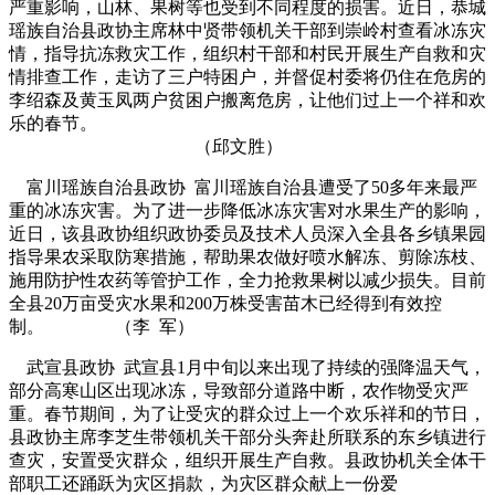
严重影响，山林、果树等也受到不同程度的损害。近日，恭城
瑶族自治县政协主席林中贤带领机关干部到崇岭村查看冰冻灾
情，指导抗冻救灾工作，组织村干部和村民开展生产自救和灾
情排查工作，走访了三户特困户，并督促村委将仍住在危房的
李绍森及黄玉凤两户贫困户搬离危房，让他们过上一个祥和欢
乐的春节。
（邱文胜）
富川瑶族自治县政协 富川瑶族自治县遭受了50多年来最严
重的冰冻灾害。为了进一步降低冰冻灾害对水果生产的影响，
近日，该县政协组织政协委员及技术人员深入全县各乡镇果园
指导果农采取防寒措施，帮助果农做好喷水解冻、剪除冻枝、
施用防护性农药等管护工作，全力抢救果树以减少损失。目前
全县20万亩受灾水果和200万株受害苗木已经得到有效控
制。 （李 军）
武宣县政协 武宣县1月中旬以来出现了持续的强降温天气，
部分高寒山区出现冰冻，导致部分道路中断，农作物受灾严
重。春节期间，为了让受灾的群众过上一个欢乐祥和的节日，
县政协主席李芝生带领机关干部分头奔赴所联系的东乡镇进行
查灾，安置受灾群众，组织开展生产自救。县政协机关全体干
部职工还踊跃为灾区捐款，为灾区群众献上一份爱