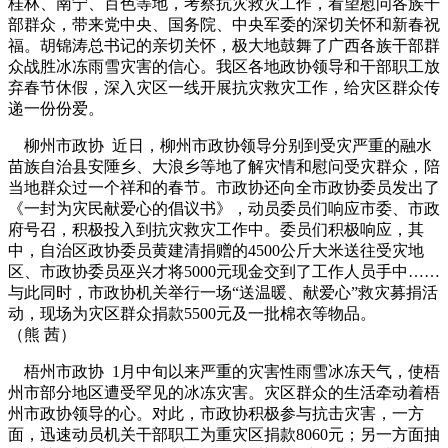
桂林、南宁、百色等地，考察抗灾救灾工作，看望慰问各族干
部群众，带来党中央、国务院、中央军委的深切关怀和新春祝
福。胡锦涛总书记的亲切关怀，极大地鼓舞了广西各族干部群
众战胜冰冻雨雪灾害的信心。我区各地政协领导和干部职工放
弃春节休假，深入灾区一线开展抗灾救灾工作，给灾区群众传
递一份份爱。
柳州市政协 近日，柳州市政协领导分别到受灾严重的融水
苗族自治县安陲乡、大浪乡等地了解灾情和慰问受灾群众，陪
当地群众过一个祥和的春节。市政协还向全市政协委员发出了
《一封为灾民献爱心的倡议书》，动员委员们响应市委、市政
府号召，积极投入到抗灾救灾工作中。委员们积极响应，其
中，自治区政协委员黄建清捐赠的4500公斤大米送往受灾地
区、市政协委员巫兴才将5000元现金交到了工作人员手中……
与此同时，市政协机关举行一场“送温暖、献爱心”救灾募捐活
动，现场为灾区群众捐款5500元及一批棉衣等物品。
（熊 茜）
梧州市政协 1月中旬以来严重的灾害性雨雪冰冻天气，使梧
州市部分地区遭受罕见的冰冻灾害。灾区群众的生活牵动着梧
州市政协领导的心。对此，市政协积极参与抗击灾害，一方
面，迅速动员机关干部职工为重灾区捐款8060元；另一方面抽