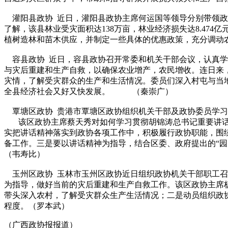
灌阳县政协 近日，灌阳县政协主席何运国等领导分别带领政
了解，该县林业受灾面积达138万亩，林业经济损失达8.4
植树造林和苗木供应，并制定一些具体的优惠政策，充分调
容县政协 近日，容县政协召开常委和机关干部会议，认真学
与灾后重建和生产自救，以确保农业增产，农民增收。连日来，
灾情，了解受灾群众的生产和生活情况。委员们深入村屯与当
全县经济社会又好又快发展。 （秦崇广）
覃塘区政协 贵港市覃塘区政协组织机关干部及政协委员学习
该区政协主席蔡天秀对如何学习贯彻胡锦涛总书记重要讲话
实把讲话精神落实到政协各项工作中，积极履行政协职能，围
备工作。三是要以讲话精神为指导，结合区委、政府提出的“
（韦寿比）
玉州区政协 玉林市玉州区政协近日组织政协机关干部职工召
为指导，做好当前的灾后重建和生产自救工作。该区政协主席
带头深入农村，了解受灾群众生产生活情况；二是动员组织政
程度。（罗本武）
（广西政协报报道）