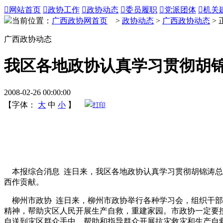

网站首页

政协工作

政协动态

委员履职

党派团体

机关
当前位置：
广西政协网首页
>
政协动态
>
广西政协动态
> 
广西政协动态
我区各地政协认真学习贯彻胡
2008-02-26 00:00:00
【字体：
大
中
小
】
打印
本报综合消息 连日来，我区各地政协认真学习贯彻胡锦涛总
西作贡献。
柳州市政协 连日来，柳州市政协举行各种学习会，组织干部
精神，帮助灾区人民开展生产自救，重建家园。市政协一定要
自送到灾区群众手中，帮助和指导群众开展抗灾救灾和生产