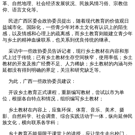
革、自然地理、社会经济发展状况、民族风情习俗、宗教信
仰、语言文化等。
民进广西区委会政协委员提出，随着现代教育的价值观日
益城市化、国际化，一些青少年对本土文化有认识上的陌生
感，以及情感和心理上的疏离感，而乡土教育则能建立青少年
与乡土的精神血缘联系，也关系到优良传统的继承。
采访中一些政协委员告诉记者，现行乡土教材在内容和形
式上过于传统；已有乡土教材生存空间狭窄，使用率低；乡土
教材的开发及推广经费不足、人力稀缺；乡土教材的内涵与外
延都没有得到明确的界定，关注和研究缺乏等。
为此，广西一些政协委员建议：
开设乡土教育正式课程，重新编写教材，尝试以市为单
位，根据各自特点和情况，组织编写乡土教材；
乡土教材在内容上，应集环保、体育、音乐、美术、摄
影、自然科学、社会调查、综合实践活动于一体，纵向延伸民
族文化，横向联系各学科；
乡土教育不能局限于课堂上的讲授，应让学生走出校门，