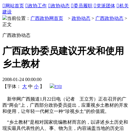

网站首页

政协工作

政协动态

委员履职

党派团体

机关
建设
当前位置：
广西政协网首页
>
政协动态
>
广西政协动态
>
正文
广西政协动态
广西政协委员建议开发和使用
乡土教材
2008-01-24 00:00:00
【字体：
大
中
小
】
打印
新华网广西频道1月22日电（记者 王立芳）正在召开的广
西“两会”上，广西部分政协委员提出，应重视乡土教材的开发
和使用，让年轻一代树立一种“珍视乡土”的价值观。
“乡土教材”是相对国家统编教材而言的，以讲述乡土历史和
现实最具代表性的人、事、物为主，内容涵盖当地的历史沿