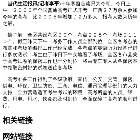
当代生活报讯(记者李平)
十年寒窗苦读只为今朝。今日上
午，２００６年全国普通高考正式开考，广西２７万余人参加
今年的高考，比２００５年增加了２万多人，报考人数为历年
之最。
据了解，全区共设考区９０个，考点２２８个，考场９１１
０个。截至昨天下午，考务工作人员全部到位，全区各考点的
布置和考场的编排工作已经完成，各考点的英语听力设备已进
行多次测试，考生也于昨日下午实地看了考场。全区各市县关
于高考试卷的保密工作也十分到位，将由专车专人从各保密室
中领取密封好的试卷送往各考场。
高考准备工作得到了各级政府、宣传、公安、交管、保密、
供电、环保、卫生防疫、工商、电信、通讯管理等部门的大力
支持，全力营造适宜考生考试的环境，高考所需的人员、经
费、用电、用水、饮食都及时到位，全面保障了高考的顺利进
行。
相关链接
网站链接