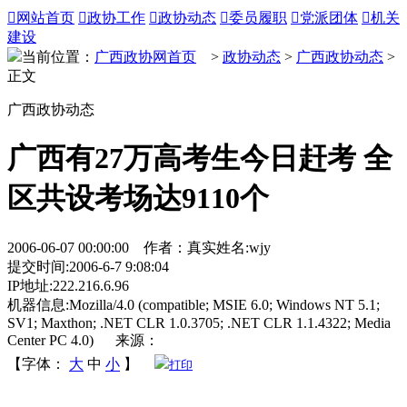

网站首页

政协工作

政协动态

委员履职

党派团体

机关
建设
当前位置：
广西政协网首页
>
政协动态
>
广西政协动态
>
正文
广西政协动态
广西有27万高考生今日赶考 全
区共设考场达9110个
2006-06-07 00:00:00 作者：真实姓名:wjy
提交时间:2006-6-7 9:08:04
IP地址:222.216.6.96
机器信息:Mozilla/4.0 (compatible; MSIE 6.0; Windows NT 5.1;
SV1; Maxthon; .NET CLR 1.0.3705; .NET CLR 1.1.4322; Media
Center PC 4.0) 来源：
【字体：
大
中
小
】
打印