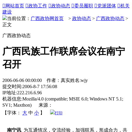

网站首页

政协工作

政协动态

委员履职

党派团体

机关
建设
当前位置：
广西政协网首页
>
政协动态
>
广西政协动态
>
正文
广西政协动态
广西民族工作联席会议在南宁
召开
2006-06-06 00:00:00 作者：真实姓名:wjy
提交时间:2006-8-7 17:56:08
IP地址:222.216.6.96
机器信息:Mozilla/4.0 (compatible; MSIE 6.0; Windows NT 5.1;
SV1; Maxthon) 来源：
【字体：
大
中
小
】
打印
南宁讯
为互通情况，交流经验，加强联系，形成合力，共