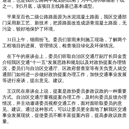
通道，也是我区公路网中规划的以南宁为中心的6条辐射干线
之一。到5月底，该项目主线路基已基本成型。
平果至百色二级公路路面原为水泥混凝土路面，我区交通部
门采用新工艺、新技术，把原路面改造成沥青混凝土路面，无
污染，较好地保护了环境。
31日上午，细雨纷飞。委员们冒雨来到施工现场，了解两个
工程项目的进展、管理情况，检查项目绿化及环保情况。
在下午的座谈会上，委员们听取自治区交通厅副厅长田金贵
介绍我区交通“十一五”发展思路和规划以及对政协提案办理情
况，委员们与自治区交通厅、区政府督查室等有关负责人就交
通部门如何进一步做好政协提案办理工作，加快交通事业发展
等进行座谈，提出意见、建议。
王汉民在座谈会上说，提案是政协委员参政议政的一种重要
方式。自治区交通厅重视提案办理工作，及时向委员反馈办理
情况，并主动邀请委员视察交通工作，面对面听取委员的意
见、建议。通过这种形式，可以让委员更全面地了解我区交通
事业发展现状，促使委员不断丰富提案内容，提高参政议政质
量。