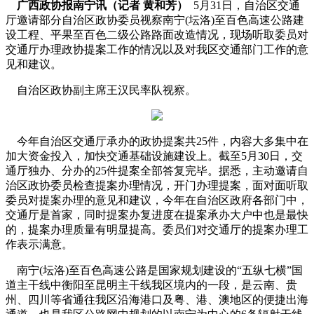
广西政协报南宁讯（记者 黄和芳）
5月31日，自治区交通
厅邀请部分自治区政协委员视察南宁(坛洛)至百色高速公路建
设工程、平果至百色二级公路路面改造情况，现场听取委员对
交通厅办理政协提案工作的情况以及对我区交通部门工作的意
见和建议。
自治区政协副主席王汉民率队视察。
今年自治区交通厅承办的政协提案共25件，内容大多集中在
加大资金投入，加快交通基础设施建设上。截至5月30日，交
通厅独办、分办的25件提案全部答复完毕。据悉，主动邀请自
治区政协委员检查提案办理情况，开门办理提案，面对面听取
委员对提案办理的意见和建议，今年在自治区政府各部门中，
交通厅是首家，同时提案办复进度在提案承办大户中也是最快
的，提案办理质量有明显提高。委员们对交通厅的提案办理工
作表示满意。
南宁(坛洛)至百色高速公路是国家规划建设的“五纵七横”国
道主干线中衡阳至昆明主干线我区境内的一段，是云南、贵
州、四川等省通往我区沿海港口及粤、港、澳地区的便捷出海