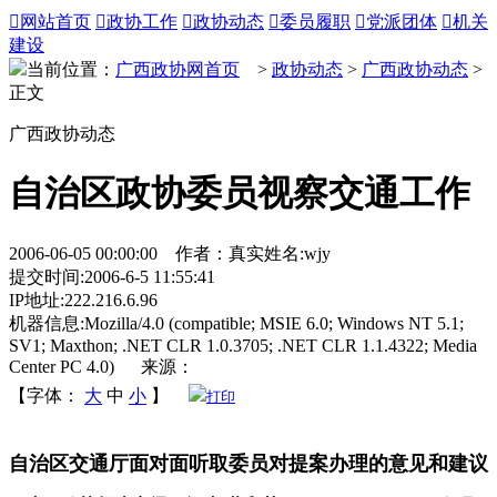

网站首页

政协工作

政协动态

委员履职

党派团体

机关
建设
当前位置：
广西政协网首页
>
政协动态
>
广西政协动态
>
正文
广西政协动态
自治区政协委员视察交通工作
2006-06-05 00:00:00 作者：真实姓名:wjy
提交时间:2006-6-5 11:55:41
IP地址:222.216.6.96
机器信息:Mozilla/4.0 (compatible; MSIE 6.0; Windows NT 5.1;
SV1; Maxthon; .NET CLR 1.0.3705; .NET CLR 1.1.4322; Media
Center PC 4.0) 来源：
【字体：
大
中
小
】
打印
自治区交通厅面对面听取委员对提案办理的意见和建议