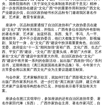
央、国务院颁布的《关于深化文化体制改革的若干意见》精神，
进一步发挥政协在建设“文化广西”中的重要作用和加快广西文化
产业建设步伐，自治区政协秘书长区品秋专门邀请我区著名作
家、艺术家、教育专家座谈。
座谈中，区品秋扼要通报了自治区政协和广大政协委员在建
设“文化广西”的有关情况，并指出，广西有多位在国内外有影响
的著名作家、艺术家，如蓝怀昌、东西、鬼子、李冯、凡一平、
黄格胜等，其中不少是政协委员，他们大都集文学创作、影视编
剧、策划于一身，在“文化广西”建设中扮演着重要角色。自治区
党委、政府提出“十一五”期间加强“富裕广西、文化广西、生态广
西、平安广西”建设，“文化广西”是重头戏，希望广大作家、艺术
家在“文化广西”建设中发挥更大作用。自治区政协在“文化广
西”建设中将开展一系列的创新活动，如出版广西政协“同心”系列
丛书，近期将推出《漓江画派国画名家作品集》等。今年第十六
次常委会将以发展广西文化产业为主要议题建言献策。
与会作家、艺术家畅所欲言，就如何打造广西影视文化产业、
出版广西作家系列丛书、进一步打造“漓江画派”品牌、建立作家
艺术家产业基地等构想各抒己见，并纷纷表示着手策划有关方
案。
座谈会在邕江宾馆举行，参加座谈的还有自治区政协常委、著
名作家田代琳（东西）、广西作家协会主席、著名作家冯艺，自