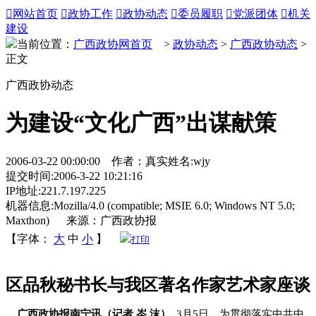

网站首页

政协工作

政协动态

委员履职

党派团体

机关
建设
当前位置：
广西政协网首页
>
政协动态
>
广西政协动态
>
正文
广西政协动态
为建设“文化广西”出谋献策
2006-03-22 00:00:00 作者：真实姓名:wjy
提交时间:2006-3-22 10:21:16
IP地址:221.7.197.225
机器信息:Mozilla/4.0 (compatible; MSIE 6.0; Windows NT 5.0;
Maxthon) 来源：广西政协报
【字体：
大
中
小
】
打印
区品秋秘书长与我区著名作家艺术家座谈
广西政协报南宁讯（记者 岑 沫）
3月5日，为贯彻落实中共中