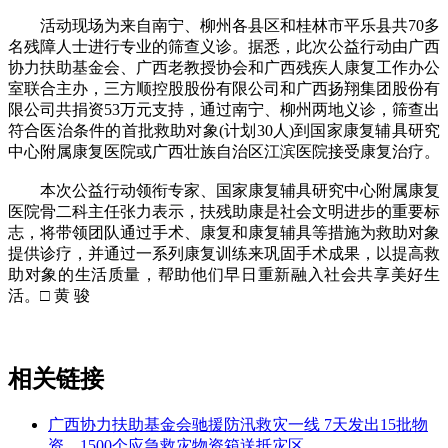
活动现场为来自南宁、柳州各县区和桂林市平乐县共70多
名残障人士进行专业的筛查义诊。据悉，此次公益行动由广西
协力扶助基金会、广西老教授协会和广西残疾人康复工作办公
室联合主办，三方顺控股股份有限公司和广西扬翔集团股份有
限公司共捐资53万元支持，通过南宁、柳州两地义诊，筛查出
符合医治条件的首批救助对象(计划30人)到国家康复辅具研究
中心附属康复医院或广西壮族自治区江滨医院接受康复治疗。
本次公益行动领衔专家、国家康复辅具研究中心附属康复
医院骨二科主任张力表示，扶残助康是社会文明进步的重要标
志，将带领团队通过手术、康复和康复辅具等措施为救助对象
提供诊疗，并通过一系列康复训练来巩固手术成果，以提高救
助对象的生活质量，帮助他们早日重新融入社会共享美好生
活。□ 黄 骏
相关链接
广西协力扶助基金会驰援防汛救灾一线 7天发出15批物
资，1500个应急救灾物资箱送抵灾区