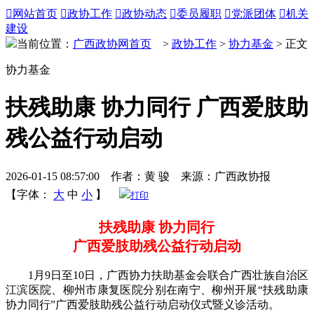

网站首页

政协工作

政协动态

委员履职

党派团体

机关
建设
当前位置：
广西政协网首页
>
政协工作
>
协力基金
> 正文
协力基金
扶残助康 协力同行 广西爱肢助
残公益行动启动
2026-01-15 08:57:00 作者：黄 骏 来源：广西政协报
【字体：
大
中
小
】
打印
扶残助康 协力同行
广西爱肢助残公益行动启动
1月9日至10日，广西协力扶助基金会联合广西壮族自治区
江滨医院、柳州市康复医院分别在南宁、柳州开展“扶残助康
协力同行”广西爱肢助残公益行动启动仪式暨义诊活动。