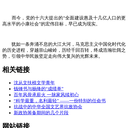
而今，党的十六大提
出的“全面建设惠及十几亿人口的更
高水平的小康社会”的宏伟目标，早已成为现实。
犹如一条奔涌不息的大江大河，马克思主义中国化时代化
的历史进程，穿越崇山峻岭，历经千回百转，终成浩瀚壮阔之
势，引领中华民族坚定走向伟大复兴的光辉未来。
相关链接
沈从文扶植文学青年
钱锺书与杨绛的“成绩单”
百年风骨承薪火 一脉家风续初心
“科学最重，名利最轻” ——一份特别的任命书
抗战中的中华全国文艺界抗敌协会
新政协筹备期间的几个片段
网站链接