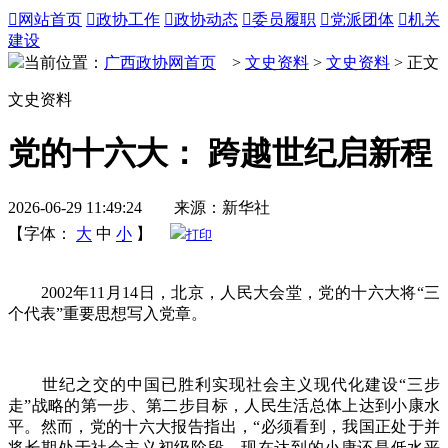

网站首页

政协工作

政协动态

委员履职

党派团体

机关
建设
当前位置：
广西政协网首页
>
文史资料
>
文史资料
> 正文
文史资料
党的十六大： 跨越世纪启新程
2026-06-29 11:49:24 来源：新华社
【字体：
大
中
小
】
打印
2002年11月14日，北京，人民大会堂，党的十六大将“三
个代表”重要思想写入党章。
世纪之交的中国已胜利实现社会主义现代化建设“三步
走”战略的第一步、第二步目标，人民生活总体上达到小康水
平。然而，党的十六大报告指出，“必须看到，我国正处于并
将长期处于社会主义初级阶段，现在达到的小康还是低水平