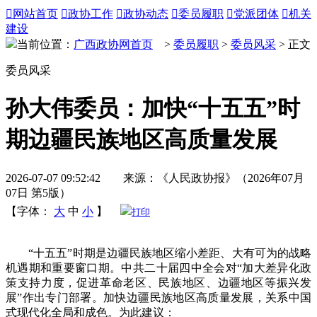

网站首页

政协工作

政协动态

委员履职

党派团体

机关
建设
当前位置：
广西政协网首页
>
委员履职
>
委员风采
> 正文
委员风采
孙大伟委员：加快“十五五”时
期边疆民族地区高质量发展
2026-07-07 09:52:42 来源：《人民政协报》（2026年07月
07日 第5版）
【字体：
大
中
小
】
打印
“十五五”时期是边疆民族地区缩小差距、大有可为的战略
机遇期和重要窗口期。中共二十届四中全会对“加大差异化政
策支持力度，促进革命老区、民族地区、边疆地区等振兴发
展”作出专门部署。加快边疆民族地区高质量发展，关系中国
式现代化全局和成色。为此建议：