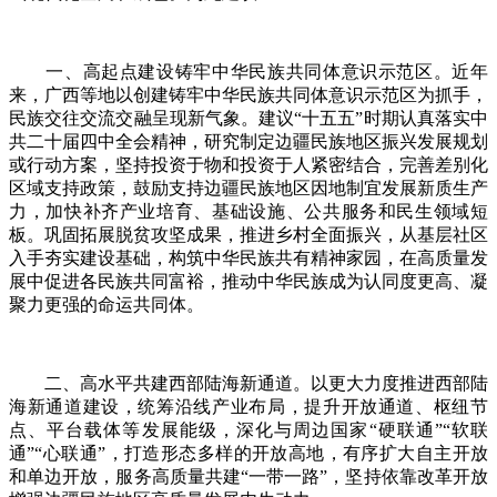
一、高起点建设铸牢中华民族共同体意识示范区。近年
来，广西等地以创建铸牢中华民族共同体意识示范区为抓手，
民族交往交流交融呈现新气象。建议“十五五”时期认真落实中
共二十届四中全会精神，研究制定边疆民族地区振兴发展规划
或行动方案，坚持投资于物和投资于人紧密结合，完善差别化
区域支持政策，鼓励支持边疆民族地区因地制宜发展新质生产
力，加快补齐产业培育、基础设施、公共服务和民生领域短
板。巩固拓展脱贫攻坚成果，推进乡村全面振兴，从基层社区
入手夯实建设基础，构筑中华民族共有精神家园，在高质量发
展中促进各民族共同富裕，推动中华民族成为认同度更高、凝
聚力更强的命运共同体。
二、高水平共建西部陆海新通道。以更大力度推进西部陆
海新通道建设，统筹沿线产业布局，提升开放通道、枢纽节
点、平台载体等发展能级，深化与周边国家“硬联通”“软联
通”“心联通”，打造形态多样的开放高地，有序扩大自主开放
和单边开放，服务高质量共建“一带一路”，坚持依靠改革开放