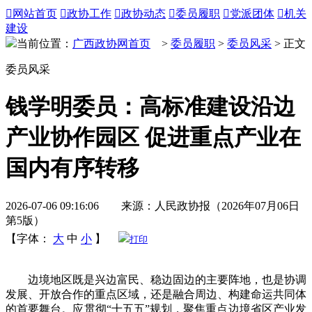

网站首页

政协工作

政协动态

委员履职

党派团体

机关
建设
当前位置：
广西政协网首页
>
委员履职
>
委员风采
> 正文
委员风采
钱学明委员：高标准建设沿边
产业协作园区 促进重点产业在
国内有序转移
2026-07-06 09:16:06 来源：人民政协报（2026年07月06日
第5版）
【字体：
大
中
小
】
打印
边境地区既是兴边富民、稳边固边的主要阵地，也是协调
发展、开放合作的重点区域，还是融合周边、构建命运共同体
的首要舞台。应贯彻“十五五”规划，聚焦重点边境省区产业发