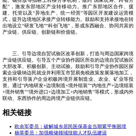
能、碳排放等指标上转移分享机制，做到“国家统筹、跨省分
配”，激发东部地区产业转移动力。推广东部地区合作、援
建、托管以及“异地生产、统一经营”等园区开发建设运营模
式，提升边境地区承接产业转移能力。鼓励和支持承接地在转
出地设立“研发飞地”“科创飞地”，形成东西融合、协同共富的
产业链、供应链、创新链和价值链。
三、引导边境自贸试验区改革创新，打造与周边国家跨境
产业链供应链。引导五个产业协作园区所在的边境自贸试验区
大胆改革、积极创新、主动试验。鼓励和引导产业协作园区探
索企业吸纳边民就业并利用互市贸易免税政策发展落地加工，
支持和引导落户企业积极跨境开展制造业、农业、矿业等投
资。通过“内地研发+边境制造+境外组装”“内地生产+边境组装
+境外销售”“境外进口+边境加工+内地销售”等模式，形成内外
联动、东西协作的周边跨境产业链供应链。
相关链接
欧余军委员：破解城乡居民医保基金当期紧平衡困境
杨英委员：加强粮储领域技能人才队伍建设