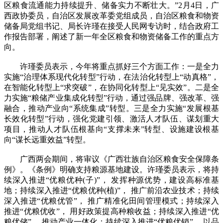
区粮食流通能力持续提升、储备实力不断壮大。”2月4日，广
西政协委员，自治区发展改革委党组成员，自治区粮食和物资
储备局党组书记、局长许瑾在接受人民网专访时，结合政府工
作报告部署，阐述了新一年全区粮食和物资储备工作的重点方
向。
许瑾委员表示，今年将重点抓好三个方面工作：一是全力
实施“治理体系现代化转型”行动，在法治化转型上“动真格”，
在智能化转型上“求突破”，在协同化转型上“见实效”。二是全
力实施“粮储产业集成化转型”行动，通过强品牌、强改革、强
融合，推动产业向“系统集成”转型。三是全力实施“发展根基
长效化转型”行动，强化党建引领、激活人才队伍、谋划重大
项目，推动人才队伍根基向“支撑未来”转型、设施建设根基
向“谋长远重效益”转型。
广西两会期间，将审议《广西壮族自治区粮食安全保障条
例》。《条例》明确支持粮源基地建设。许瑾委员表示，将持
续深入推进“优粮优种(子)”， 发挥种源优势，建设高标准基
地；持续深入推进“优粮优种(植)”， 推广前沿农业技术；持续
深入推进“优粮优管”， 推广精准化田间管理模式；持续深入
推进“优粮优收”， 用好政策提高种粮收益；持续深入推进“优
粮优储”， 推动产业一体化；持续深入推进“优粮优销”， 以品