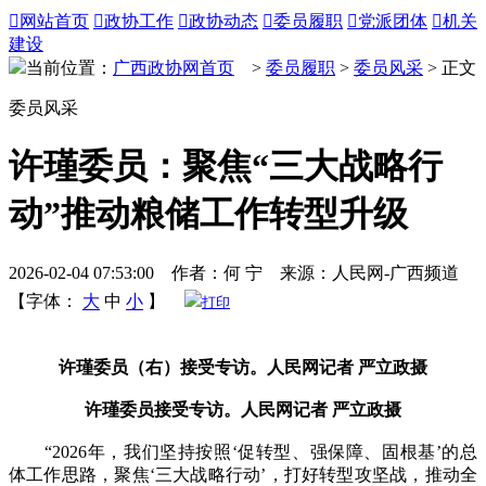

网站首页

政协工作

政协动态

委员履职

党派团体

机关
建设
当前位置：
广西政协网首页
>
委员履职
>
委员风采
> 正文
委员风采
许瑾委员：聚焦“三大战略行
动”推动粮储工作转型升级
2026-02-04 07:53:00 作者：何 宁 来源：人民网-广西频道
【字体：
大
中
小
】
打印
许瑾委员（右）接受专访。人民网记者 严立政摄
许瑾委员接受专访。人民网记者 严立政摄
“2026年，我们坚持按照‘促转型、强保障、固根基’的总
体工作思路，聚焦‘三大战略行动’，打好转型攻坚战，推动全