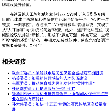
牌建设提升价值。
在谈及以人工智能赋能粮储行业监管时，许瑾委员介绍，
目前已建成广西粮食和物资信息化综合监管平台，实现“一屏
统揽、一图掌控”。通过推广“AI+智能粮库”管理系统，实现了
从“人盯屏幕”向“系统找问题”转变。此外，运用“北斗定位+视
频监控双轨并进”新模式，形成了“起点可溯、终点可查、全程
可控”的闭环监管链条，并研发AI装载软件，使应急物资调运
效率显著提升。□ 何 宁
相关链接
欧余军委员：破解城乡居民医保基金当期紧平衡困境
杨英委员：加强粮储领域技能人才队伍建设
韦军委员：推动体育成为民间友好的“柔性力量”
杜丽群委员：让护理服务“一键上门”
钱学明委员：高标准建设沿边产业协作园区 促进重点产
业在国内有序转移
孙大伟委员：加快“十五五”时期边疆民族地区高质量发
展