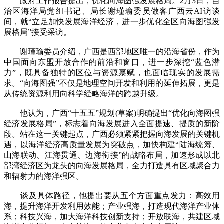
政府工作报告提出，优化向海图强发展格局。2月3日，自
治区海洋局党组书记、局长谢瑾瑜委员做客广西云AI访谈
间，就“立足加快发展海洋经济，进一步优化全区向海图强发
展格局”接受采访。
谢瑾瑜委员介绍，广西是西部地区唯一的沿海省份，作为
中国面向东盟开放合作的前沿和窗口，进一步深挖“蓝色潜
力”，既具备独特的区位与资源禀赋，也面临现实的发展需
求。“向海图强”不仅是地理空间开发和利用的延伸拓展，更是
从传统资源利用向科学经略海洋的跨越升级。
他认为，广西“十五五”规划(草案)明确提出“优化向海图强
经济发展格局”，标志着向海发展进入全面提速、提质的新阶
段。站在这一关键起点，广西必须紧紧把握向海发展的关键机
遇，以海洋经济高质量发展为突破点，加快构建“陆海统筹、
山海联动、江海贯通、边海衔接”的战略布局，加速形成以北
部湾经济区为龙头的向海发展格局，全力打造具有区域聚合力
和辐射力的海洋强区。
谈及具体路径，他提出要从五个方面重点发力：高效用
海，提升海洋开发利用效能；产业强海，打造现代海洋产业体
系；科技兴海，加大海洋科技创新支持；开放联海，共建区域