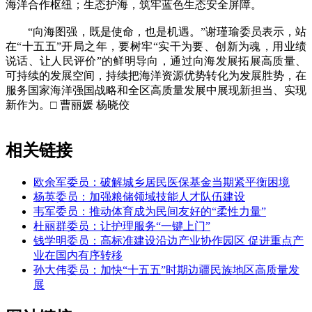
海洋合作枢纽；生态护海，筑牢蓝色生态安全屏障。
“向海图强，既是使命，也是机遇。”谢瑾瑜委员表示，站
在“十五五”开局之年，要树牢“实干为要、创新为魂，用业绩
说话、让人民评价”的鲜明导向，通过向海发展拓展高质量、
可持续的发展空间，持续把海洋资源优势转化为发展胜势，在
服务国家海洋强国战略和全区高质量发展中展现新担当、实现
新作为。□ 曹丽媛 杨晓佼
相关链接
欧余军委员：破解城乡居民医保基金当期紧平衡困境
杨英委员：加强粮储领域技能人才队伍建设
韦军委员：推动体育成为民间友好的“柔性力量”
杜丽群委员：让护理服务“一键上门”
钱学明委员：高标准建设沿边产业协作园区 促进重点产
业在国内有序转移
孙大伟委员：加快“十五五”时期边疆民族地区高质量发
展