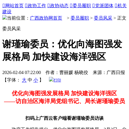

网站首页

政协工作

政协动态

委员履职

党派团体

机关
建设
当前位置：
广西政协网首页
>
委员履职
>
委员风采
> 正文
委员风采
谢瑾瑜委员：优化向海图强发
展格局 加快建设海洋强区
2026-02-04 07:22:00 作者：曹丽媛 杨晓佼 来源：广西日报
【字体：
大
中
小
】
打印
优化向海图强发展格局 加快建设海洋强区
——访自治区海洋局党组书记、局长谢瑾瑜委员
扫码上广西云客户端看谢瑾瑜委员访谈