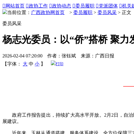

网站首页

政协工作

政协动态

委员履职

党派团体

机关
当前位置：
广西政协网首页
>
委员履职
>
委员风采
> 正文
委员风采
杨志光委员：以“侨”搭桥 聚力
2026-02-04 07:20:00 作者：张钰斌 来源：广西日报
【字体：
大
中
小
】
打印
—
政府工作报告提出，持续扩大高水平开放。2月2日，自治区
展建议。
近年来，玉林从通道搭建、服务体系建设、全方位保障三方面