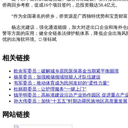
侨商回乡考察，促成16个项目签约，总投资额达58.4亿元。
“作为全国著名的侨乡，侨资源是广西独特优势和宝贵财富。
杨志光建议，强化通道能级，加大对进出口企业和海外仓的
警等方面的应用；健全全链条法律护航体系，降低企业出海风
优的出海软环境。□ 张钰斌
相关链接
欧余军委员：破解城乡居民医保基金当期紧平衡困境
杨英委员：加强粮储领域技能人才队伍建设
韦军委员：推动体育成为民间友好的“柔性力量”
杜丽群委员：让护理服务“一键上门”
钱学明委员：高标准建设沿边产业协作园区 促进重点产
孙大伟委员：加快“十五五”时期边疆民族地区高质量发展
网站链接