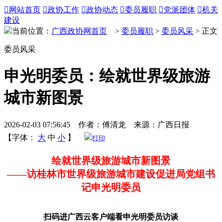

网站首页

政协工作

政协动态

委员履职

党派团体

机关
建设
当前位置：
广西政协网首页
>
委员履职
>
委员风采
> 正文
委员风采
申光明委员：绘就世界级旅游
城市新图景
2026-02-03 07:56:45 作者：傅清龙 来源：广西日报
【字体：
大
中
小
】
打印
绘就世界级旅游城市新图景
——访桂林市世界级旅游城市建设促进局党组书
记申光明委员
扫码进广西云客户端看申光明委员访谈