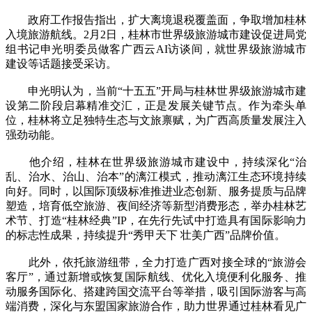
政府工作报告指出，扩大离境退税覆盖面，争取增加桂林
入境旅游航线。2月2日，桂林市世界级旅游城市建设促进局党
组书记申光明委员做客广西云AI访谈间，就世界级旅游城市
建设等话题接受采访。
申光明认为，当前“十五五”开局与桂林世界级旅游城市建
设第二阶段启幕精准交汇，正是发展关键节点。作为牵头单
位，桂林将立足独特生态与文旅禀赋，为广西高质量发展注入
强劲动能。
他介绍，桂林在世界级旅游城市建设中，持续深化“治
乱、治水、治山、治本”的漓江模式，推动漓江生态环境持续
向好。同时，以国际顶级标准推进业态创新、服务提质与品牌
塑造，培育低空旅游、夜间经济等新型消费形态，举办桂林艺
术节、打造“桂林经典”IP，在先行先试中打造具有国际影响力
的标志性成果，持续提升“秀甲天下 壮美广西”品牌价值。
此外，依托旅游纽带，全力打造广西对接全球的“旅游会
客厅”，通过新增或恢复国际航线、优化入境便利化服务、推
动服务国际化、搭建跨国交流平台等举措，吸引国际游客与高
端消费，深化与东盟国家旅游合作，助力世界通过桂林看见广