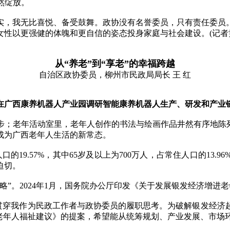
然绽放。
，我无比喜悦、备受鼓舞。政协没有名誉委员，只有责任委员。
性以更强健的体魄和更自信的姿态投身家庭与社会建设。(记者
从“养老”到“享老”的幸福跨越
自治区政协委员，柳州市民政局局长 王 红
在广西康养机器人产业园调研智能康养机器人生产、研发和产业
老年活动室里，老年人创作的书法与绘画作品井然有序地陈列
成为广西老年人生活的新常态。
口的19.57%，其中65岁及以上为700万人，占常住人口的13
迫切。
。2024年1月，国务院办公厅印发《关于发展银发经济增进
贯穿我作为民政工作者与政协委员的履职思考。为破解银发经济
进老年人福祉建议》的提案，希望能从统筹规划、产业发展、市场