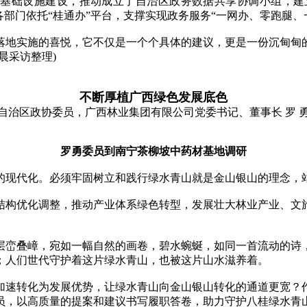
息基础设施建设，推动成立了自治区政务数据共享协调小组，
各部门依托“桂通办”平台，支撑实现政务服务“一网办、零跑腿、
地实施的喜悦，它不仅是一个个具体的建议，更是一份沉甸甸的
晨采访整理)
不断厚植广西绿色发展底色
自治区政协委员，广西林业集团有限公司党委书记、董事长 罗 
罗勇委员到南宁茶柳坡中药材基地调研
现代化。必须牢固树立和践行绿水青山就是金山银山的理念，
业结构优化调整，推动产业体系绿色转型，发展壮大林业产业、文
峦叠嶂，宛如一幅自然的画卷，碧水蜿蜒，如同一首流动的诗，
；人们世代守护着这片绿水青山，也被这片山水滋养着。
速转化为发展优势，让绿水青山向金山银山转化的通道更宽？作
员，以高质量的提案和建议书写履职答卷，助力守护八桂绿水青