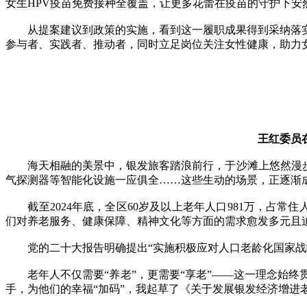
女生HPV疫苗免费接种全覆盖，让更多花蕾在疫苗的守护下安
从提案建议到政策的实施，看到这一履职成果得到采纳落实
参与者、实践者、推动者，同时立足岗位关注女性健康，助力女
王红委员
海天相融的美景中，银发旅客踏浪前行，于沙滩上悠然漫步；
气探测器等智能化设施一应俱全……这些生动的场景，正逐渐
截至2024年底，全区60岁及以上老年人口981万，占常住人
们对养老服务、健康保障、精神文化等方面的需求愈发多元且
党的二十大报告明确提出“实施积极应对人口老龄化国家战略”
老年人不仅需要“养老”，更需要“享老”——这一理念始终
手，为他们的幸福“加码”，我起草了《关于发展银发经济增