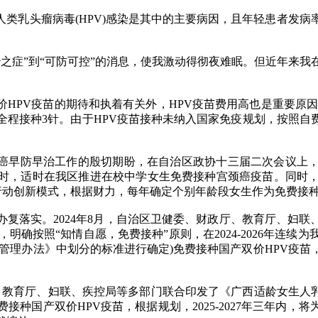
乳头瘤病毒(HPV)感染是其中的主要病因，且年轻患者发病率
治之症”到“可防可控”的消息，使我激动得彻夜难眠。但近年来我
疫苗的期待和执着有关外，HPV疫苗费用高也是重要原因。20
元/针，全程接种3针。由于HPV疫苗接种未纳入国家免疫规划，按
癌早防早治工作的殷切期盼，在自治区政协十三届二次会议上，
时，适时在我区推进在校中学女生免费接种宫颈癌疫苗。同时，
西行动创新模式，根据财力，每年确定个别年龄段女生作为免费接
落实。2024年8月，自治区卫健委、财政厅、教育厅、妇联
，明确按照“知情自愿，免费接种”原则，在2024-2026年连续
管理办法》中划分的标准进行确定)免费接种国产双价HPV疫苗
育厅、妇联、疾控局等多部门联合印发了《广西适龄女生人乳头瘤
费接种国产双价HPV疫苗，根据规划，2025-2027年三年内