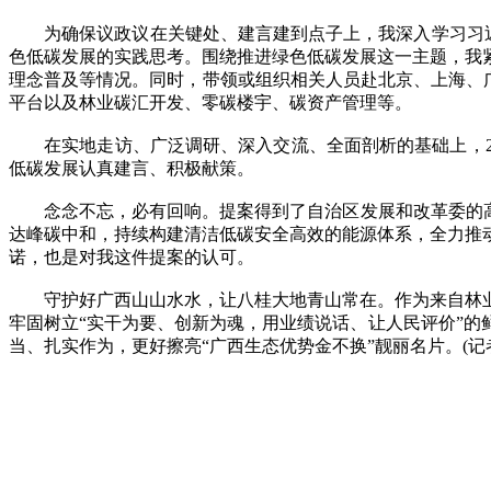
为确保议政议在关键处、建言建到点子上，我深入学习习近平
色低碳发展的实践思考。围绕推进绿色低碳发展这一主题，我
理念普及等情况。同时，带领或组织相关人员赴北京、上海、广
平台以及林业碳汇开发、零碳楼宇、碳资产管理等。
在实地走访、广泛调研、深入交流、全面剖析的基础上，20
低碳发展认真建言、积极献策。
念念不忘，必有回响。提案得到了自治区发展和改革委的高度重
达峰碳中和，持续构建清洁低碳安全高效的能源体系，全力推
诺，也是对我这件提案的认可。
守护好广西山山水水，让八桂大地青山常在。作为来自林业
牢固树立“实干为要、创新为魂，用业绩说话、让人民评价”
当、扎实作为，更好擦亮“广西生态优势金不换”靓丽名片。(记