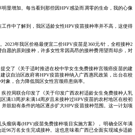
明显增加。每当看到那些因HPV感染而凋零的生命，我的心像
在工作中了解到，我区适龄女性HPV疫苗接种率并不高，这使得
23年我区价格最便宜二价HPV疫苗是360元/针，全程接种2
照自费自愿的原则接种，许多女性常因高昂的接种费用望而却步，对
提交了《关于适时推进在校中学女生免费接种宫颈癌疫苗的建
建议自治区政府将HPV疫苗接种纳入广西惠民政策，出台在校
种对象，合力降低我区女性宫颈癌患病率。
、疾控局联合印发了《关于印发广西农村适龄女生免费接种人乳
为我区满13周岁未满14周岁且未接种过HPV疫苗的农村地区在校初
，并鼓励有条件的地区逐步扩大HPV疫苗接种范围。这一计划项
病毒(HPV)疫苗免费接种项目实施方案》， 明确全区年满
，将为近96万名女生完成接种。这也意味着广西已全面实现城乡适龄