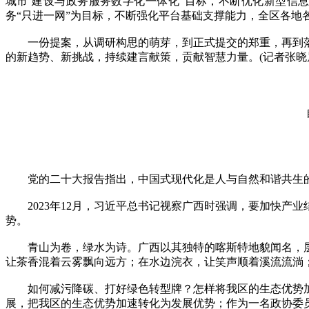
城市’建设与政务服务数字化一体化”目标，不断优化新型信
务“只进一网”为目标，不断强化平台基础支撑能力，全区各地
一份提案，从调研构思的萌芽，到正式提交的郑重，再到落
的新趋势、新挑战，持续建言献策，贡献智慧力量。(记者张晓
党的二十大报告指出，中国式现代化是人与自然和谐共生的
2023年12月，习近平总书记视察广西时强调，要加快产
势。
青山为卷，绿水为诗。广西以其独特的喀斯特地貌闻名，层
让茶香混着云雾飘向远方；在水边浣衣，让笑声顺着溪流流淌
如何减污降碳、打好绿色转型牌？怎样将我区的生态优势加
展，把我区的生态优势加速转化为发展优势；作为一名政协委