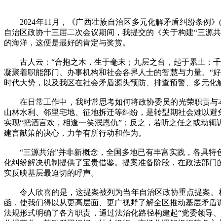
2024年11月，《广西壮族自治区多元化解矛盾纠纷条例》(
自治区政协十三届二次会议期间，我提交的《关于构建“三源
的海洋，这便是最好的肯定与奖赏。
古人云：“合抱之木，生于毫末；九层之台，起于累土；千里
凝聚着职能部门、办事机构和社会各界人士的智慧与力量。“
时代大势，以及我区在社会矛盾源头预防、排查预警、多元化
在日常工作中，我时常思考如何将政协委员的光荣职责与本职
山林水利、邻里宅地、征地拆迁等纠纷，是转型期社会难以避
实现“把酒言欢，相逢一笑泯恩仇”；反之，若听之任之或动辄
建言献策的决心，力争有所行动和作为。
“三源共治”并非新概念，全国多地已有丰富实践，各具特色
化纠纷解决机制提供了宝贵借鉴。提案准备阶段，在政法部门
实反映基层最迫切的呼声。
令人欣喜的是，这提案被列为当年自治区政协重点提案。相关
函，使我们得以从更高层面、更广视野了解全区推动基层矛盾
法规形式明确了各方职责，通过法治化路径构建起“党委领导、