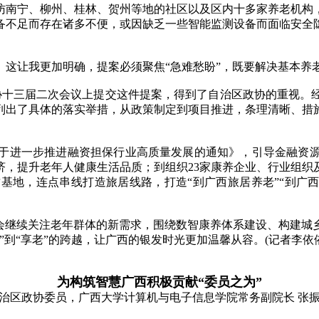
南宁、柳州、桂林、贺州等地的社区以及区内十多家养老机构，
备不足而存在诸多不便，或因缺乏一些智能监测设备而面临安全
让我更加明确，提案必须聚焦“急难愁盼”，既要解决基本养
协十三届二次会议上提交这件提案，得到了自治区政协的重视。
列出了具体的落实举措，从政策制定到项目推进，条理清晰、措
进一步推进融资担保行业高质量发展的通知》，引导金融资源
济，提升老年人健康生活品质；到组织23家康养企业、行业组织
基地，连点串线打造旅居线路，打造“到广西旅居养老”“到广西
继续关注老年群体的新需求，围绕数智康养体系建设、构建城
到“享老”的跨越，让广西的银发时光更加温馨从容。(记者李依
为构筑智慧广西积极贡献“委员之为”
治区政协委员，广西大学计算机与电子信息学院常务副院长 张