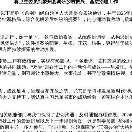
蒋卫生委员到象州县调研乡村振兴、基层治理工作
以下简称《条例》)经自治区人大常委会表决通过，并于2025年1
共治”新格局，综合化解矛盾纠纷的提案》，内心涌动着激动与确
之行，始于足下。”这件政协提案，从酝酿到调研，从构思到
好风凭借力”，这件提案的萌芽、生根、开花、结果，更得益于依
解方面持续探索的生动实践。
工作有效结合，实现有形履职。下乡走访、驻村蹲点的经历让我深
免的共同课题。“差异”则在于工作的主动性与成效——早发现、
诉诸公堂，则容易让小事拖大、大事拖炸，甚至导致亲情破裂、
，成效显著，呈现百花齐放之势。尤其是坚持和发展新时代“枫
的大力支持下，我认真学习兄弟省市的成功经验，紧密结合本地
职能部门与我们保持了密切沟通，及时通报办理进展。2024
调处工作的最新进展以及下一步规划蓝图。这是对委员履职的极
政府主导、多方参与、司法推动、法治保障”的“三源共治”大