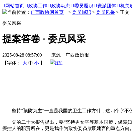

网站首页

政协工作

政协动态

委员履职

党派团体

机关
当前位置：
广西政协网首页
>
委员履职
>
委员风采
> 正文
委员风采
提案答卷 · 委员风采
2025-08-28 08:57:00 来源：广西政协报
【字体：
大
中
小
】
打印
坚持“预防为主”一直是我国的卫生工作方针，这四个字不仅
党的二十大报告提出，要“坚持男女平等基本国策，保障妇女
疾控人的职责所在，更是我作为政协委员履职建言的重点方向