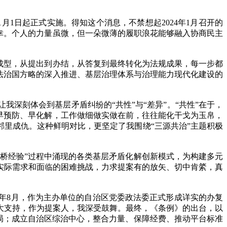
月1日起正式实施。得知这个消息，不禁想起2024年1月召开的
幸。个人的力量虽微，但一朵微薄的履职浪花能够融入协商民主
成型，从提出到办结，从答复到最终转化为法规成果，每一步都
法治国方略的深入推进、基层治理体系与治理能力现代化建设的
刻体会到基层矛盾纠纷的“共性”与“差异”。“共性”在于，
早预防、早化解，工作做细做实做在前，往往能化干戈为玉帛，
邻里成仇。这种鲜明对比，更坚定了我围绕“三源共治”主题积极
桥经验”过程中涌现的各类基层矛盾化解创新模式，为构建多元
实际需求和面临的困难挑战，力求提案有的放矢、切中肯綮，真
年8月，作为主办单位的自治区党委政法委正式形成详实的办复
大支持，作为提案人，我深受鼓舞。最终，《条例》的出台，以
格局；成立自治区综治中心，整合力量、保障经费、推动平台标准