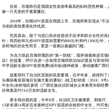
目前，宫颈癌仍是我国女性发病率最高的妇科恶性肿瘤，人类
被一只无形的手紧紧攥住。
2016年，欣闻HPV疫苗在我国上市，宫颈癌将实现从“不
当初的喜悦逐渐化作忧虑。
究其原由，除了与进口高价疫苗供不应求和部分女性对高价HPV
针；而四价和九价HPV疫苗则需要约800元/针和约1300
农村地区的女性而言，更是一道难以逾越的门槛。
为合力筑起宫颈癌预防的“第一防线”，我怀揣着推进宫颈
议》的提案，呼吁在进一步加强宫颈癌防治知识普及与宣传同
中学适龄女孩HPV疫苗免费(或补贴)接种政策，推动健康广
提案得到了自治区层面的高度重视，仅半年多，就得到了办复
头瘤病毒疫苗项目实施方案的通知》(桂卫妇幼发〔2024〕8号)
中女生(农村地区参照《广西壮族自治区城乡义务教育补助经费
目将惠及约74.6万农村适龄女生。
更令我欣慰的是，今年8月，自治区卫生健康委、财政厅、教
13岁未满14周岁且未接种过HPV疫苗的在校初中女生，均可免