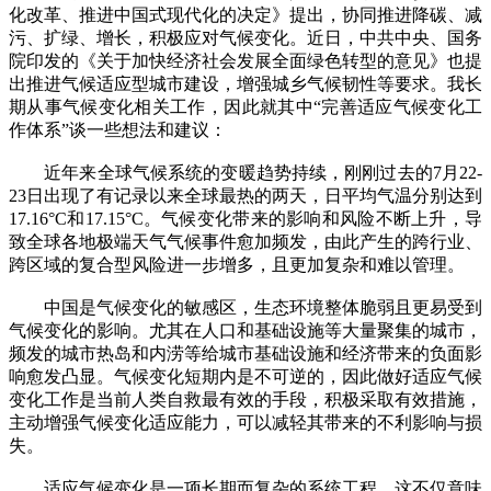
化改革、推进中国式现代化的决定》提出，协同推进降碳、减
污、扩绿、增长，积极应对气候变化。近日，中共中央、国务
院印发的《关于加快经济社会发展全面绿色转型的意见》也提
出推进气候适应型城市建设，增强城乡气候韧性等要求。我长
期从事气候变化相关工作，因此就其中“完善适应气候变化工
作体系”谈一些想法和建议：
近年来全球气候系统的变暖趋势持续，刚刚过去的7月22-
23日出现了有记录以来全球最热的两天，日平均气温分别达到
17.16°C和17.15°C。气候变化带来的影响和风险不断上升，导
致全球各地极端天气气候事件愈加频发，由此产生的跨行业、
跨区域的复合型风险进一步增多，且更加复杂和难以管理。
中国是气候变化的敏感区，生态环境整体脆弱且更易受到
气候变化的影响。尤其在人口和基础设施等大量聚集的城市，
频发的城市热岛和内涝等给城市基础设施和经济带来的负面影
响愈发凸显。气候变化短期内是不可逆的，因此做好适应气候
变化工作是当前人类自救最有效的手段，积极采取有效措施，
主动增强气候变化适应能力，可以减轻其带来的不利影响与损
失。
适应气候变化是一项长期而复杂的系统工程。这不仅意味