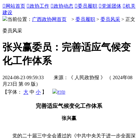

网站首页

政协工作

政协动态

委员履职

党派团体

机关
建设
当前位置：
广西政协网首页
>
委员履职
>
委员风采
> 正文
委员风采
张兴赢委员：完善适应气候变
化工作体系
2024-08-23 09:59:33 来源：《 人民政协报 》 （ 2024年08
月23日 第 09 版）
【字体：
大
中
小
】
打印
完善适应气候变化工作体系
张兴赢
党的二十届三中全会通过的《中共中央关于进一步全面深