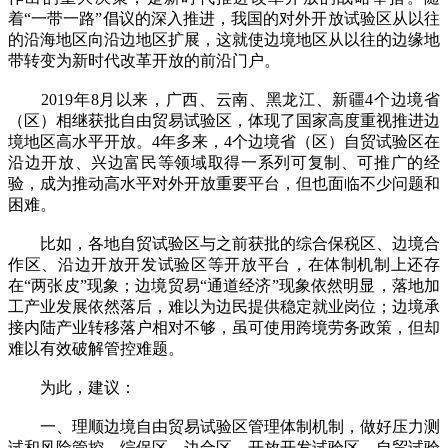
着“一带一路”倡议的深入推进，我国的对外开放试验区从以往
的沿海地区向沿边地区扩展，这就使边境地区从以往的边缘地
带转变为新时代改革开放的前沿门户。
2019年8月以来，广西、云南、黑龙江、新疆4个边境省
（区）相继获批自由贸易试验区，体现了国家高度重视推进边
境地区高水平开放。4年多来，4个边境省（区）自贸试验区在
沿边开放、兴边富民等领域取得一系列可复制、可推广的经
验，成为推动高水平对外开放重要平台，但也面临不少问题和
困难。
比如，各地自贸试验区与之前获批的综合保税区、边境合
作区、沿边开放开发试验区等开放平台，在体制机制上还存
在“两张皮”现象；边境贸易“通道经济”现象依然明显，落地加
工产业发展依然落后，难以为边民提供稳定就业岗位；边境承
接内陆产业转移落户相对不够，虽可使用跨境劳务政策，但却
难以有效破解管控难题。
为此，建议：
一、理顺边境自由贸易试验区管理体制机制，做好压力测
试和风险管控。综保区、边合区、开放开发试验区、自贸试验