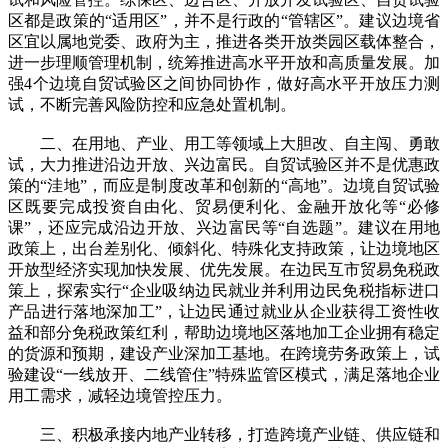
区都是政策的“适用区”，并不是行政的“管辖区”。建议边境省
区宜以属地党委、政府为主，推进各类开放类园区载体整合，
进一步理顺管理机制，统筹推进高水平开放和高质量发展。加
强4个边境自贸试验区之间协同协作，做好高水平开放压力测
试，不断完善风险防控和应急处置机制。
二、在用地、产业、用工等领域上大胆改、自主闯、勇敢
试，大力推进沿边开放、兴边富民。自贸试验区并不是优惠政
策的“洼地”，而应是制度改革和创新的“高地”。边境自贸试验
区既要完成投资自由化、贸易便利化、金融开放化等“必修
课”，还应完成沿边开放、兴边富民等“自选题”。建议在用地
政策上，出台差别化、倾斜化、特殊化支持政策，让边境地区
开放型经济实现加快发展、优先发展。在边民互市贸易免税政
策上，探索实行“企业吸纳边民就业并利用边民免税指标进口
产品进行落地深加工”，让边民通过就业从企业获得工资性收
益和部分免税政策红利，帮助边境地区落地加工企业拥有稳定
的货源和预期，建设产业深加工基地。在跨境劳务政策上，试
验建设“一线放开、二线管住”特殊监管区模式，满足落地企业
用工需求，减轻边境管控压力。
三、积极承接内地产业转移，打造跨境产业链、供应链和