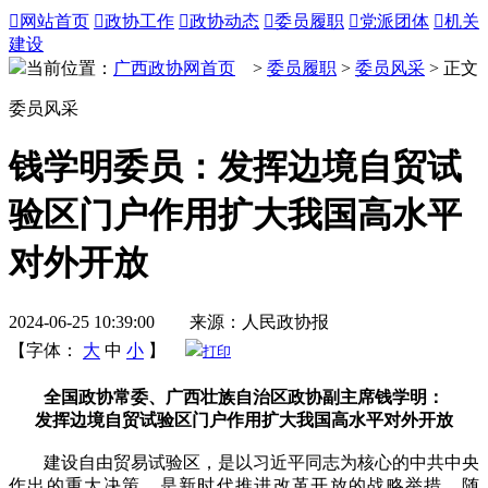

网站首页

政协工作

政协动态

委员履职

党派团体

机关
建设
当前位置：
广西政协网首页
>
委员履职
>
委员风采
> 正文
委员风采
钱学明委员：发挥边境自贸试
验区门户作用扩大我国高水平
对外开放
2024-06-25 10:39:00 来源：人民政协报
【字体：
大
中
小
】
打印
全国政协常委、广西壮族自治区政协副主席钱学明：
发挥边境自贸试验区门户作用扩大我国高水平对外开放
建设自由贸易试验区，是以习近平同志为核心的中共中央
作出的重大决策，是新时代推进改革开放的战略举措。随