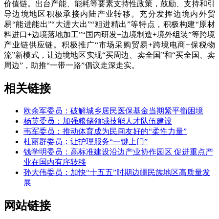
价值链。出台产能、能耗等要素支持性政策，鼓励、支持和引
导边境地区积极承接内陆产业转移。充分发挥边境内外贸
易“能进能出”“大进大出”“粗进精出”等特点，积极构建“原材
料进口+边境落地加工”“国内研发+边境制造+境外组装”等跨境
产业链供应链。积极推广“市场采购贸易+跨境电商+保税物
流”新模式，让边境地区实现“买周边、卖全国”和“买全国、卖
周边”，助推“一带一路”倡议走深走实。
相关链接
欧余军委员：破解城乡居民医保基金当期紧平衡困境
杨英委员：加强粮储领域技能人才队伍建设
韦军委员：推动体育成为民间友好的“柔性力量”
杜丽群委员：让护理服务“一键上门”
钱学明委员：高标准建设沿边产业协作园区 促进重点产
业在国内有序转移
孙大伟委员：加快“十五五”时期边疆民族地区高质量发
展
网站链接