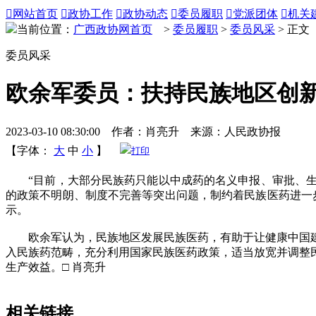

网站首页

政协工作

政协动态

委员履职

党派团体

机关
当前位置：
广西政协网首页
>
委员履职
>
委员风采
> 正文
委员风采
欧余军委员：扶持民族地区创
2023-03-10 08:30:00 作者：肖亮升 来源：人民政协报
【字体：
大
中
小
】
打印
“目前，大部分民族药只能以中成药的名义申报、审批、生
的政策不明朗、制度不完善等突出问题，制约着民族医药进一
示。
欧余军认为，民族地区发展民族医药，有助于让健康中国建
入民族药范畴，充分利用国家民族医药政策，适当放宽并调整
生产效益。□ 肖亮升
相关链接