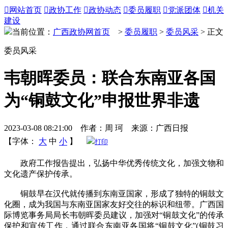

网站首页

政协工作

政协动态

委员履职

党派团体

机关
建设
当前位置：
广西政协网首页
>
委员履职
>
委员风采
> 正文
委员风采
韦朝晖委员：联合东南亚各国
为“铜鼓文化”申报世界非遗
2023-03-08 08:21:00 作者：周 珂 来源：广西日报
【字体：
大
中
小
】
打印
政府工作报告提出，弘扬中华优秀传统文化，加强文物和
文化遗产保护传承。
铜鼓早在汉代就传播到东南亚国家，形成了独特的铜鼓文
化圈，成为我国与东南亚国家友好交往的标识和纽带。广西国
际博览事务局局长韦朝晖委员建议，加强对“铜鼓文化”的传承
保护和宣传工作，通过联合东南亚各国将“铜鼓文化”(铜鼓习