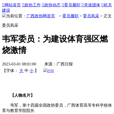

网站首页

政协工作

政协动态

委员履职

党派团体

机关
建设
当前位置：
广西政协网首页
>
委员履职
>
委员风采
> 正文
委员风采
韦军委员：为建设体育强区燃
烧激情
2023-03-01 08:01:00 来源：广西日报
【字体：
大
中
小
】
打印
【人物名片】
韦军，第十四届全国政协委员，广西体育高等专科学校体
育与教育学院院长