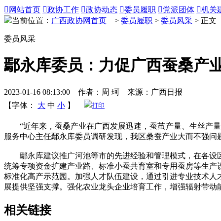

网站首页

政协工作

政协动态

委员履职

党派团体

机关
当前位置：
广西政协网首页
>
委员履职
>
委员风采
> 正文
委员风采
鄢永库委员：力促广西蚕桑产
2023-01-16 08:13:00 作者：周 珂 来源：广西日报
【字体：
大
中
小
】
打印
“近年来，蚕桑产业在广西发展迅速，蚕茧产量、生丝产量均
服务中心主任鄢永库委员调研发现，我区桑蚕产业大而不强问
鄢永库建议推广河池等市的先进经验和管理模式，在各设区
统筹专项资金扩建产业路、标准小蚕共育室和专用蚕房等生产
标准化高产示范园。加强人才队伍建设，通过引进专业技术人
展提供坚强支撑。强化农业龙头企业培育工作，增强辐射带动能力
相关链接