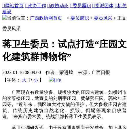

网站首页

政协工作

政协动态

委员履职

党派团体

机关
建设
当前位置：
广西政协网首页
>
委员履职
>
委员风采
> 正文
委员风采
蒋卫生委员：试点打造“庄园文
化建筑群博物馆”
2023-01-16 08:09:00 作者：蒙进煌 来源：广西日报
【字体：
大
中
小
】
打印
广西现存有数量较多、规模较大的庄园古建筑，如横州市
的李萼楼庄园，武宣县的刘炳宇庄园、黄肇熙庄园、郭松年庄
园等。“近年来，我区加大对文物的保护，但大多数庄园古建
筑、传统历史建筑自然老化、损毁、倒塌等现象仍较普
遍。”来宾市委常委、统战部部长蒋卫生委员表示。
蒋卫生调研发现，由于没有通盘规划开发整合，加上县乡