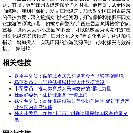
财力有限，这些庄园古建筑保护陷入困境。他建议，从全区层
面统筹、规划和保护开发古庄园建筑，加大对全区庄园古建筑
的保护力度，深入挖掘文化旅游资源；打造保护和挖掘庄园文
化旅游资源试点县，如被专家誉为“广西庄园建筑博物馆”的武
宣县，境内大大小小庄园20多处，可以以该县为试点打造“庄
园文化建筑群博物馆”“庄园文化之乡”等文化名片，通过加强
指导、增加投入，实现庄园的旅游资源保护与乡村振兴有效衔
接。□ 蒙进煌
相关链接
欧余军委员：破解城乡居民医保基金当期紧平衡困境
杨英委员：加强粮储领域技能人才队伍建设
韦军委员：推动体育成为民间友好的“柔性力量”
杜丽群委员：让护理服务“一键上门”
钱学明委员：高标准建设沿边产业协作园区 促进重点产
业在国内有序转移
孙大伟委员：加快“十五五”时期边疆民族地区高质量发
展