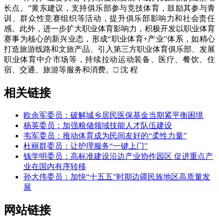
长点。”黄东建议，支持俱乐部参与竞技体育，鼓励其参与青
训、群众性竞赛组织等活动，提升俱乐部影响力和社会责任
感。此外，进一步扩大职业体育影响力，积极开发以职业体育
赛事为核心的新兴业态，形成“职业体育+产业”体系，如精心
打造旅游线路和文旅产品、引入第三方职业体育俱乐部、发展
职业体育中介市场等，持续拉动运动装备、医疗、餐饮、住
宿、交通、旅游等服务和消费。□ 沈 程
相关链接
欧余军委员：破解城乡居民医保基金当期紧平衡困境
杨英委员：加强粮储领域技能人才队伍建设
韦军委员：推动体育成为民间友好的“柔性力量”
杜丽群委员：让护理服务“一键上门”
钱学明委员：高标准建设沿边产业协作园区 促进重点产
业在国内有序转移
孙大伟委员：加快“十五五”时期边疆民族地区高质量发
展
网站链接