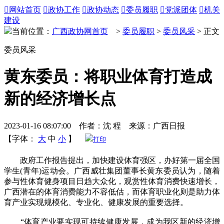

网站首页

政协工作

政协动态

委员履职

党派团体

机关
建设
当前位置：
广西政协网首页
>
委员履职
>
委员风采
> 正文
委员风采
黄东委员：将职业体育打造成
新的经济增长点
2023-01-16 08:07:00 作者：沈 程 来源：广西日报
【字体：
大
中
小
】
打印
政府工作报告提出，加快建设体育强区，办好第一届全国
学生(青年)运动会。广西威壮集团董事长黄东委员认为，随着
参与性体育健身项目日趋大众化，观赏性体育消费快速增长，
广西潜在的体育消费能力不容低估，而体育职业化则是助力体
育产业实现规模化、专业化、健康发展的重要选择。
“体育产业要实现可持续健康发展，成为我区新的经济增