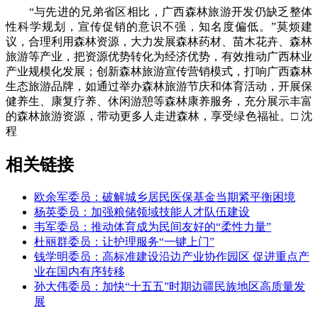
“与先进的兄弟省区相比，广西森林旅游开发仍缺乏整体
性科学规划，宣传促销的意识不强，知名度偏低。”莫烦建
议，合理利用森林资源，大力发展森林药材、苗木花卉、森林
旅游等产业，把资源优势转化为经济优势，有效推动广西林业
产业规模化发展；创新森林旅游宣传营销模式，打响广西森林
生态旅游品牌，如通过举办森林旅游节庆和体育活动，开展保
健养生、康复疗养、休闲游憩等森林康养服务，充分展示丰富
的森林旅游资源，带动更多人走进森林，享受绿色福祉。□ 沈
程
相关链接
欧余军委员：破解城乡居民医保基金当期紧平衡困境
杨英委员：加强粮储领域技能人才队伍建设
韦军委员：推动体育成为民间友好的“柔性力量”
杜丽群委员：让护理服务“一键上门”
钱学明委员：高标准建设沿边产业协作园区 促进重点产
业在国内有序转移
孙大伟委员：加快“十五五”时期边疆民族地区高质量发
展