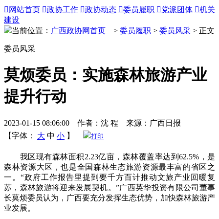

网站首页

政协工作

政协动态

委员履职

党派团体

机关
建设
当前位置：
广西政协网首页
>
委员履职
>
委员风采
> 正文
委员风采
莫烦委员：实施森林旅游产业
提升行动
2023-01-15 08:06:00 作者：沈 程 来源：广西日报
【字体：
大
中
小
】
打印
我区现有森林面积2.23亿亩，森林覆盖率达到62.5%，是
森林资源大区，也是全国森林生态旅游资源最丰富的省区之
一。“政府工作报告里提到要千方百计推动文旅产业回暖复
苏，森林旅游将迎来发展契机。”广西英华投资有限公司董事
长莫烦委员认为，广西要充分发挥生态优势，加快森林旅游产
业发展。