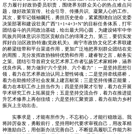
尽力履行好政协委员职责，围绕界别群众关心的热点难点问
题，做好政策宣传、社会引导、传播共识、凝聚人心的工作。
其次，要牢记领袖嘱托，勇担历史使命，紧紧围绕自治区党委
决策部署和建设壮美广西“1+1+4+3+N”的目标任务体系，打牢
团结奋斗的共同政治基础，绘出最大同心圆，为建设铸牢中华
民族共同体意识示范区贡献自己的绵薄之力。第三，要切实发
挥好自治区政协特邀(党政机关)、南宁市政协文化艺术界联建
的桥梁纽带和平台渠道作用，更加广泛地把界别群众团结在党
的周围，充分发挥政协独特优势和作用，建睿智之言，献务实
之策。团结引导首府文化艺术界工作者弘扬艺术家精神，涵养
优良作风，努力做到“六个坚持、六个着力”：一是坚持思想引
领，着力在艺术界政治认同上塑性铸魂；二是坚持牵线搭桥，
着力在助推经济社会发展上建言献策；三是坚持传播正能量，
着力在本职工作上担当作为；四是坚持聚才引智，着力在开展
学术研究工作上拓展提升；五是坚持交流合作，着力在推进提
升艺术修养上再创佳绩；六是坚持汇聚资源，着力在助力乡村
振兴上主动出击。
实事求是，才能有所作为，不忘初心，才能行稳致远。我
将踔厉奋发，勇毅前行，坚持用时代要求审视自己，用改革精
神激励自己，用创新办法完善自己，不断提高履职工作能力和