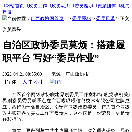

网站首页

政协工作

政协动态

委员履职

党派团体

机关
建设
当前位置：
广西政协网首页
>
委员履职
>
委员风采
> 正文
委员风采
自治区政协委员莫烦：搭建履
职平台 写好“委员作业”
2022-04-21 08:55:00 来源：广西政协报
【字体：
大
中
小
】
打印
全区首个两级政协联建界别委员工作室和特邀(党政机关)
界别党员委员联系点在广西哎哟喂信息技术有限公司挂牌成
立，我作为一名自治区、南宁市两级政协委员，作为首个两级
政协联建界别委员工作室负责人，这不仅是一份荣誉，更是责
任和担当。
首先，要做到与中共中央同频共振，深入调查研究，尽心