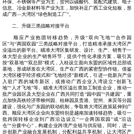
环保、不锈钢等产业为主，贺州以碳酸钙、装配式建筑、电子
信息、冶金新材料等产业为主，加快补足广西工业化短板，形
成广西—大湾区“绿色制造工厂”。
二、升级三类战略对接平台
顺应产业抱团转移趋势，升级“双向飞地”“合作园
区”与“两国双园”三类战略对接平台，打造精准承接大湾区产
业溢出的新平台。瞄准大湾区集研发、设计、生产、销售于一
体大型企业的生产销售环节，提供个性化承接方案，吸引其
按“双基地”“双总部”模式，入桂设立面向东盟的区域性总部或
基地，形成研发在大湾区、生产在广西的紧密型协作链。借鉴
大湾区楼宇经济模式和“飞地经济”新模式，引进一批新兴产业
入驻广西的城市新区，或推动广西企业入湾设立“创新飞
地”“人才飞地”等。瞄准大湾区溢出类加工制造企业，推动一
批产业园区及大型企业在广西共同打造“园中园”“共建园”，重
点加快高铁经济带柳州园、桂林园及贵港、贺州、来宾等分园
建设，强化与广东园的联动机制，争取将大湾区政策延伸到广
西。顺应大湾区企业向东盟特别是越南加速转移趋势，吸引一
批跨国转移企业到广西沿边设立“一企两国双园”或“沿边
仓”“分拨中心”，构建企业跨境产业链与供应链。同时，进一
步创新产业融合发展机制，分配利益共享机制，让大湾区产