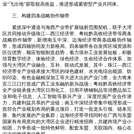
业“飞出地”获取较高收益，推进形成紧密型产业共同体。
三、构建四条战略协作轴带
紧抓深中通道与海西产业带扩展辐射范围契机，联手大湾
区共同推动升级珠江—西江经济带、粤桂黔高铁经济带等两条
战略协作轴带，新增南玉中深、边海经济带两条战略协作轴
带，形成四轴协同发力新格局。四条轴带各自发挥区域资源和
区位优势，顺应智能制造趋势，着力填补工业发展短板，积极
培育数字经济、体验经济、绿色经济、生命经济合作体系，加
强与大湾区产业融合、互补、联动式发展。其中，珠江—西江
经济带全产业链承接大湾区的绿色建材、水光电综合能源、纺
织印染、有色金融精深加工等大进大出的产业门类，全力将来
宾三江口打造成广西工业东融的新兴战场；粤桂黔高铁经济带
全产业链承接大湾区日用化工、日用不锈钢制品等消费品加工
业和电子信息、人工智能等新兴产业，深度挖掘产业合作潜
力，共建利益共享的产业链；南玉中深经济带集中梳理形成一
批符合产业规划布局的重点项目，打造一批龙头引领、链条完
善、集约发展的产业集群；边海经济带寻找同时在广西与东盟
国家有布局意向的大湾区企业进行精准招商，共建跨境产业小
组团，力争形成一批特色鲜明、配套东盟、关联国内、核心在