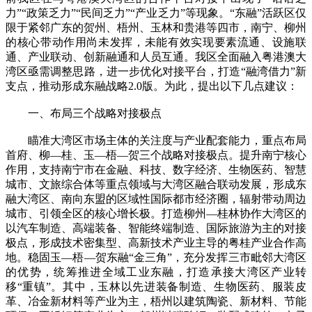
力”“政策乏力”“民间乏力”“产业乏力”等现象。“东融”活跃区仅
限于紧邻广东的贺州、梧州、玉林和贵港等四市，南宁、柳州
的核心带动作用尚未发挥，未能有效实现要素流通、设施联
通、产业联动、创新融通和人员互通。我区全面融入粤港澳大
湾区亟需调整思路，进一步优化对接平台，打造“融湾借力”新
支点，推动形成东融战略2.0版。为此，提出以下几点建议：
一、布局三个战略对接极点
瞄准大湾区市场主体的关注度与产业配套能力，重点布局
首府、柳—桂、玉—梧—贺三个战略对接极点。提升南宁核心
作用，支持南宁市在金融、科技、数字经济、生物医药、智慧
城市、文旅综合体等重点领域与大湾区融合联动发展，形成东
融大湾区、南向东盟的区域性国际都市经济圈，辐射带动周边
城市、引领全区的核心增长极。打造柳州—桂林协作大湾区的
以汽车制造、高端装备、智能终端制造、国际旅游为主的对接
极点，形成技术密集型、高新技术产业主导的粤桂产业合作高
地。稳固玉—梧—贺东融“金三角”，充分发挥三市毗邻大湾区
的优势，统筹推进全域工业东融，打造承接大湾区产业转
移“重镇”。其中，玉林以先进装备制造、生物医药、服装皮
革、冶金新材料等产业为主，梧州以建筑陶瓷、新材料、节能