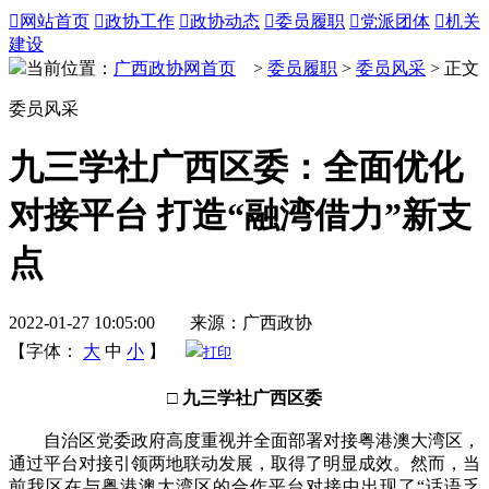

网站首页

政协工作

政协动态

委员履职

党派团体

机关
建设
当前位置：
广西政协网首页
>
委员履职
>
委员风采
> 正文
委员风采
九三学社广西区委：全面优化
对接平台 打造“融湾借力”新支
点
2022-01-27 10:05:00 来源：广西政协
【字体：
大
中
小
】
打印
□ 九三学社广西区委
自治区党委政府高度重视并全面部署对接粤港澳大湾区，
通过平台对接引领两地联动发展，取得了明显成效。然而，当
前我区在与粤港澳大湾区的合作平台对接中出现了“话语乏