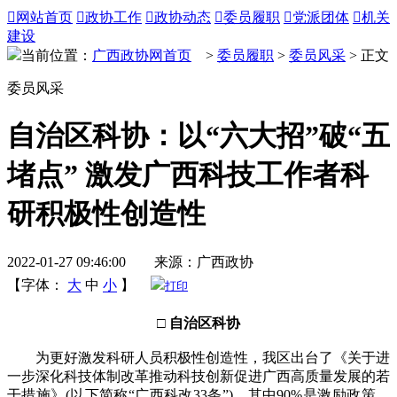

网站首页

政协工作

政协动态

委员履职

党派团体

机关
建设
当前位置：
广西政协网首页
>
委员履职
>
委员风采
> 正文
委员风采
自治区科协：以“六大招”破“五
堵点” 激发广西科技工作者科
研积极性创造性
2022-01-27 09:46:00 来源：广西政协
【字体：
大
中
小
】
打印
□ 自治区科协
为更好激发科研人员积极性创造性，我区出台了《关于进
一步深化科技体制改革推动科技创新促进广西高质量发展的若
干措施》(以下简称“广西科改33条”)，其中90%是激励政策。