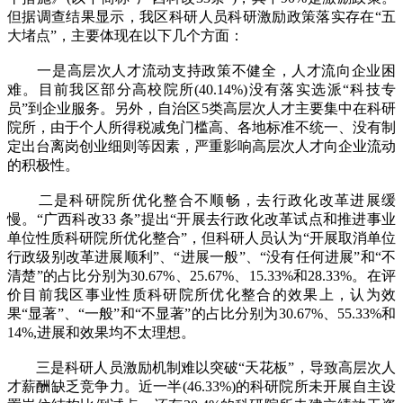
但据调查结果显示，我区科研人员科研激励政策落实存在“五
大堵点”，主要体现在以下几个方面：
一是高层次人才流动支持政策不健全，人才流向企业困
难。目前我区部分高校院所(40.14%)没有落实选派“科技专
员”到企业服务。另外，自治区5类高层次人才主要集中在科研
院所，由于个人所得税减免门槛高、各地标准不统一、没有制
定出台离岗创业细则等因素，严重影响高层次人才向企业流动
的积极性。
二是科研院所优化整合不顺畅，去行政化改革进展缓
慢。“广西科改33 条”提出“开展去行政化改革试点和推进事业
单位性质科研院所优化整合”，但科研人员认为“开展取消单位
行政级别改革进展顺利”、“进展一般”、“没有任何进展”和“不
清楚”的占比分别为30.67%、25.67%、15.33%和28.33%。在评
价目前我区事业性质科研院所优化整合的效果上，认为效
果“显著”、“一般”和“不显著”的占比分别为30.67%、55.33%和
14%,进展和效果均不太理想。
三是科研人员激励机制难以突破“天花板”，导致高层次人
才薪酬缺乏竞争力。近一半(46.33%)的科研院所未开展自主设