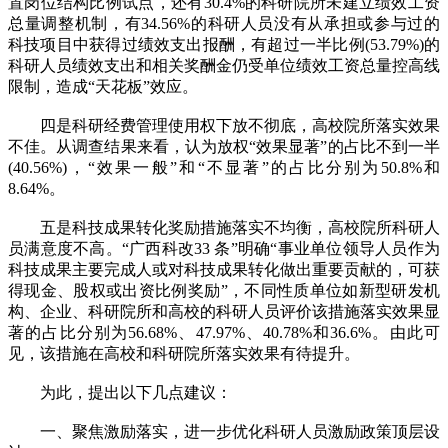
置岗位结构比例试点，还有30.4%的科研院所未建立绩效工资
总量调整机制，有34.56%的科研人员没有从承担或参与过的
科技项目中获得过绩效支出报酬，有超过一半比例(53.79%)的
科研人员绩效支出和相关奖酬金仍受单位绩效工资总量控高线
限制，造成“天花板”效应。
四是科研经费管理使用权下放不彻底，高校院所落实效果
不佳。从调查结果来看，认为放权“效果显著”的占比不到一半
(40.56%)，“效果一般”和“不显著”的占比分别为50.8%和
8.64%。
五是科技成果转化奖励措施落实不均衡，高校院所科研人
员满意度不高。“广西科改33 条”明确“事业单位领导人员作为
科技成果主要完成人或对科技成果转化做出重要贡献的，可获
得现金、股权或出资比例奖励”，不同性质单位如新型研发机
构、企业、科研院所和高校的科研人员评价该措施落实效果显
著的占比分别为56.68%、47.97%、40.78%和36.6%。由此可
见，该措施在高校和科研院所落实效果有待提升。
为此，提出以下几点建议：
一、聚焦激励落实，进一步优化科研人员激励政策顶层设