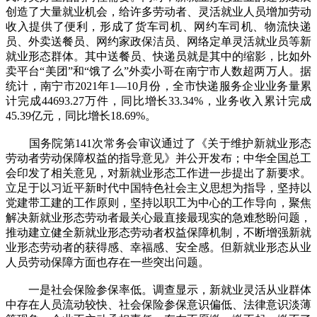
创造了大量就业机会，给许多劳动者、灵活就业人员增加劳动
收入提供了便利，形成了货车司机、网约车司机、物流快递
员、外卖送餐员、网约家政保洁员、网络定单灵活就业员等新
就业形态群体。其中送餐员、快递员就是其中的缩影，比如外
卖平台“美团”和“饿了么”外卖小哥在南宁市人数超两万人。据
统计，南宁市2021年1—10月份，全市快递服务企业业务量累
计完成44693.27万件，同比增长33.34%，业务收入累计完成
45.39亿元，同比增长18.69%。
国务院第141次常务会审议通过了《关于维护新就业形态
劳动者劳动保障权益的指导意见》并公开发布；中华全国总工
会印发了相关意见，对新就业形态工作进一步提出了新要求。
立足于以习近平新时代中国特色社会主义思想为指导，坚持以
党建带工建的工作原则，坚持以职工为中心的工作导向，聚焦
解决新就业形态劳动者最关心最直接最现实的急难愁盼问题，
推动建立健全新就业形态劳动者权益保障机制，不断增强新就
业形态劳动者的获得感、幸福感、安全感。但新就业形态从业
人员劳动保障方面也存在一些突出问题。
一是社会保险参保率低。调查显示，新就业灵活从业群体
中存在人员流动较快、社会保险参保意识偏低、法律意识淡薄