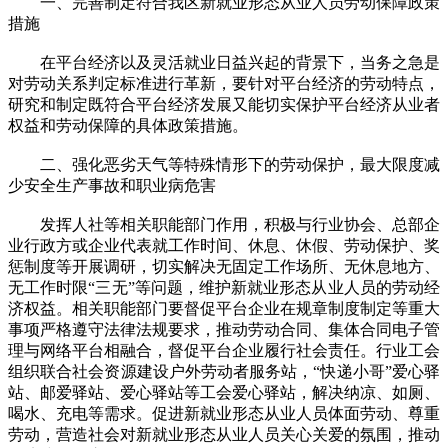
一、完善制定符合我区新就业形态从业人员劳动保障政策
措施
在平台经济以及灵活就业日益兴起的背景下，当务之急是
对劳动关系判定标准进行革新，要针对平台经济的劳动特点，
研究和制定既符合平台经济发展又能切实保护平台经济从业者
权益和劳动保障的具体政策措施。
二、强化恶劣天气等特殊情形下的劳动保护，最大限度减
少安全生产事故和职业病危害
发挥人社等相关职能部门作用，积极与行业协会、总部企
业行政方或企业代表就工作时间、休息、休假、劳动保护、奖
惩制度等开展调研，切实解决无固定工作场所、无休息地方、
无工作时限“三无”等问题，维护新就业形态从业人员的劳动经
济权益。相关职能部门要督促平台企业在规章制度制定等重大
事项严格遵守法律法规要求，推动劳动合同、集体合同电子管
理与网络平台相融合，督促平台企业履行社会责任。行业工会
组织联合社会资源建设户外劳动者服务站，“快递小哥”爱心驿
站、邮爱驿站、爱心驿站等工会爱心驿站，解决纳凉、如厕、
喝水、充电等需求。促进新就业形态从业人员体面劳动、尊重
劳动，营造社会对新就业形态从业人员关心关爱的氛围，推动