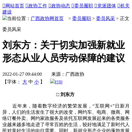

网站首页

政协工作

政协动态

委员履职

党派团体

机关
建设
当前位置：
广西政协网首页
>
委员履职
>
委员风采
> 正文
委员风采
刘东方：关于切实加强新就业
形态从业人员劳动保障的建议
2022-01-27 09:44:00 来源：广西政协
【字体：
大
中
小
】
打印
□ 刘东方
近年来，随着数字经济的繁荣发展，“互联网+”日新月
异，人们的生活发生了很大的改变，网约车、电商、微商、网
络订餐外卖、网约家政服务及依托互联网发展起来的各类服务
业越来越多地走进了寻常百姓的生活，较好地满足了新时代人
民对美好生活的向往需要。同时，新就业形态企业的蓬勃发展