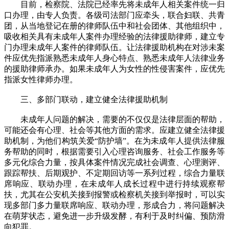
目前，检察院、法院已经率先将未成年人相关案件统一归
口办理，由专人负责。各级司法部门应牵头，联合妇联、共青
团，从当地登记在册的律师队伍中和社会团体、其他组织中，
吸收相关具有未成年人案件办理经验的法律援助律师，建立专
门办理未成年人案件的律师队伍。让法律援助机构在对涉未案
件应优先指派熟悉未成年人身心特点、熟悉未成年人法律业务
的援助律师承办。如果未成年人为女性的性侵害案件，应优先
指派女性律师办理。
三、多部门联动，建立健全法律援助机制
未成年人问题的解决，需要的不仅仅是法律层面的帮助，
可能还会有心理、社会等其他方面的需求。应建立健全法律援
助机制，为他们构筑关爱“防护墙”。在为未成年人提供法律服
务帮助的同时，根据需要引入心理咨询服务、社会工作服务等
多元化综合力量，按具体案件情况完成社会调查、心理测评、
跟踪帮扶、后期观护、不定期回访等一系列过程，综合力量联
席响应、联动办理，在未成年人成长过程中进行持续观察帮
扶，尤其在公安机关接到报警或检察机关接到举报时，可以实
现多部门多力量联席响应、联动办理，形成合力，将问题解决
在萌芽状态，避免进一步升级发酵，有利于及时纠偏、预防滑
向犯罪。