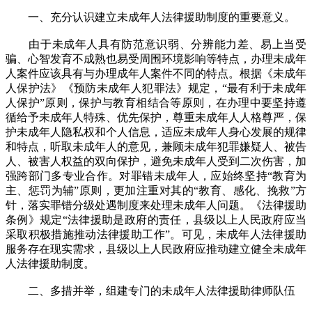
一、充分认识建立未成年人法律援助制度的重要意义。
由于未成年人具有防范意识弱、分辨能力差、易上当受
骗、心智发育不成熟也易受周围环境影响等特点，办理未成年
人案件应该具有与办理成年人案件不同的特点。根据《未成年
人保护法》《预防未成年人犯罪法》规定，“最有利于未成年
人保护”原则，保护与教育相结合等原则，在办理中要坚持遵
循给予未成年人特殊、优先保护，尊重未成年人人格尊严，保
护未成年人隐私权和个人信息，适应未成年人身心发展的规律
和特点，听取未成年人的意见，兼顾未成年犯罪嫌疑人、被告
人、被害人权益的双向保护，避免未成年人受到二次伤害，加
强跨部门多专业合作。对罪错未成年人，应始终坚持“教育为
主、惩罚为辅”原则，更加注重对其的“教育、感化、挽救”方
针，落实罪错分级处遇制度来处理未成年人问题。《法律援助
条例》规定“法律援助是政府的责任，县级以上人民政府应当
采取积极措施推动法律援助工作”。可见，未成年人法律援助
服务存在现实需求，县级以上人民政府应推动建立健全未成年
人法律援助制度。
二、多措并举，组建专门的未成年人法律援助律师队伍