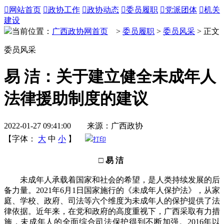

网站首页

政协工作

政协动态

委员履职

党派团体

机关
建设
当前位置：
广西政协网首页
>
委员履职
>
委员风采
> 正文
委员风采
易 洁：关于建立健全未成年人
法律援助制度的建议
2022-01-27 09:41:00 来源：广西政协
【字体：
大
中
小
】
打印
□ 易 洁
未成年人承载着国家和社会的希望，是人类持续发展的后
备力量。2021年6月1日国家施行的《未成年人保护法》，从家
庭、学校、政府、司法等六个维度为未成年人的保护提供了法
律依据。近年来，在党和政府的高度重视下，广西采取有力措
施，未成年人的全面综合司法保护得到不断加强。2016年以