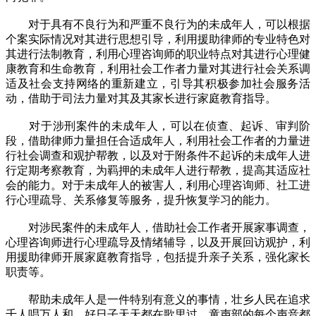
对于具有不良行为和严重不良行为的未成年人，可以根据
个案实际情况对其进行思想引导，利用援助律师的专业特色对
其进行法制教育，利用心理咨询师的职业特点对其进行心理健
康教育和生命教育，利用社会工作者力量对其进行社会关系调
适及社会支持网络的重新建立，引导其积极参加社会服务活
动，借助于司法力量对其及其家长进行家庭教育指导。
对于涉刑案件的未成年人，可以在侦查、起诉、审判阶
段，借助律师力量担任合适成年人，利用社会工作者的力量进
行社会调查和观护帮教，以及对于附条件不起诉的未成年人进
行定期考察教育，为羁押的未成年人进行帮教，提高其适应社
会的能力。对于未成年人的被害人，利用心理咨询师、社工进
行心理疏导、关系修复等服务，提升恢复学习的能力。
对涉民案件的未成年人，借助社会工作者开展家事调查，
心理咨询师进行心理疏导及情绪辅导，以及开展回访观护，利
用援助律师开展家庭教育指导，包括提升亲子关系，强化家长
职责等。
帮助未成年人是一件特别有意义的事情，壮乡人民在追求
千人唱万人和，好日子天天都在歌里过，童声部的每个声音都