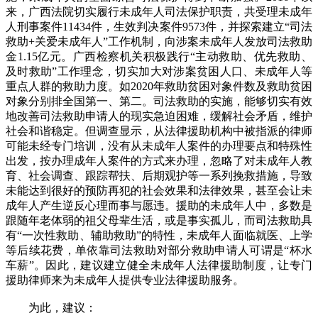
来，广西法院切实履行未成年人司法保护职责，共受理未成年
人刑事案件11434件，生效判决案件9573件，并探索建立“司法
救助+关爱未成年人”工作机制，向涉案未成年人发放司法救助
金1.15亿元。广西检察机关积极践行“主动救助、优先救助、
及时救助”工作理念，切实加大对涉案贫困人口、未成年人等
重点人群的救助力度。如2020年救助贫困对象件数及救助贫困
对象分别排全国第一、第二。司法救助的实施，能够切实有效
地改善司法救助申请人的现实急迫困难，缓解社会矛盾，维护
社会和谐稳定。但调查显示，从法律援助机构中被指派的律师
可能未经专门培训，没有从未成年人案件的办理要点和特殊性
出发，按办理成年人案件的方式来办理，忽略了对未成年人教
育、社会调查、跟踪帮扶、后期观护等一系列挽救措施，导致
未能达到很好的预防再犯的社会效果和法律效果，甚至会让未
成年人产生逆反心理而事与愿违。援助的未成年人中，多数是
跟随年老体弱的祖父母辈生活，或是事实孤儿，而司法救助具
有“一次性救助、辅助救助”的特性，未成年人面临就医、上学
等后续花费，单依靠司法救助对部分救助申请人可谓是“杯水
车薪”。因此，建议建立健全未成年人法律援助制度，让专门
援助律师来为未成年人提供专业法律援助服务。
为此，建议：