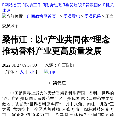

网站首页

政协工作

政协动态

委员履职

党派团体

机关
建设
当前位置：
广西政协网首页
>
委员履职
>
委员风采
> 正文
委员风采
梁伟江：以“产业共同体”理念
推动香料产业更高质量发展
2022-01-27 09:37:00 来源：广西政协
【字体：
大
中
小
】
打印
□ 梁伟江
中国是世界上最大的天然香精香料生产国，香料占世界的
1/7。广西是我国大宗香药主产区，是我国进出口香药主要集
散地，被誉为“世界香料原料库”，其中八角、肉桂、沉香“三
大香”尤为突出，全区八角种植580多万亩、肉桂种植80多万
亩、沉香种植10多万亩。尤其是玉林作为中国“南方药