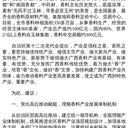
都”和“南国香都”，中药材、香料文化历史悠久，底蕴深厚，
素有“无药不过玉林，寻香必至玉州”的美誉，是全国最多、最
齐全的香料原材料产地、集散地和香料定价中心、交易中心。
目前，全市香料种植面积350多万亩，从事香料生产、经营的
经营主体800多家，产业总产值约100亿元；国内80%、世界
2/3以上香料在玉林集散，香料年交易额约300亿元。
自治区第十二次党代会提出，产业是强桂之基、富民之
要，要坚持做优传统产业、做强主导产业、做大新兴产业、做
实特色产业。新形势下做强做大广西香料产业有基础、有体
量、有优势，充分发挥广西香料传统优势，着力做大“香”产
业，培育“香”文化，做好“香”文章，加快构建广西香料产业共
同体，奋力推动香料产业更高质量发展，使之成为广西的特色
产业、重要产业。
为此，建议：
一、突出高位推动赋能，理顺香料产业发展体制机制
从自治区层面高位推动，建立统一领导机构，全面理顺产
业体制机制，统筹推进全区香料产业顶层规划设计，加强各地
市之间、各部门之间的协调合作。注重抓好乡村振兴、国家储