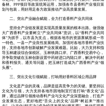
备林、PPP项目等政策统筹运用，加强各市县香料产业项目策
划与包装，用好用足各方政策推动产业高质量发展。
二、突出产业融合赋能，全力打造香料产业共同体
坚持全产业链发展是实现高质量发展的根本出路。做强做
大广西香料产业要树立“产业共同体”意识，以“香料产业共同
体”为抓手，以市县为支点，根据各地市的资源禀赋形成一市
一特色、一县一产业良性发展格局。加强对各地市香料产业扶
持，支持各地市创新破解产业发展难题。比如，大力支持和指
导玉林建设综合保税区、玉林铁路口岸、广西香料交易中心，
并争取突破在玉林创新设置中药材进口内陆口岸，解决中药材
和香料报关、通关等问题，把玉林打造成为广西香料产业“领
头雁”。
三、突出文化引领赋能，打响用好香料区域公用品牌
文化是产业的灵魂，品牌是提高竞争力的关键。要坚持以
文化为引领，大力支持各地市因地制宜打造打响“香文化”品
牌，通过品牌引领推动香料产业与文化产业深度融合，打造产
业发展生态，更好地把“舌尖上的文化”品牌“树起来”“推出
去”，让文化“软实力”成为经济发展的“硬支撑”，推动实现香