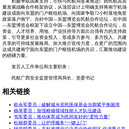
积极争取国家支持，尽快与民航局签署推进广西民航高质
量发展战略合作框架协议，从顶层设计上明确支持将南宁机场
建设成面向东盟的门户枢纽机场。向国家争取72小时落地免签
政策落户南宁。办好中国—东盟博览会民航合作论坛，在中国
—东盟博览会框架下设立中国—东盟博览会民航合作论坛，在
资金、人才培养、用地、产业扶持等方面出台强有力的支持政
策，引导更多社会资金投入，形成多方参与、多方投入、共建
共享的可持续发展格局。加大推介宣传力度，在更广的范围内
达成共建南宁面向东盟的门户枢纽机场的共识，汇聚推动建设
的磅礴力量。
发言人工作单位和主要职务：
民航广西安全监督管理局局长、党委书记
相关链接
欧余军委员：破解城乡居民医保基金当期紧平衡困境
杨英委员：加强粮储领域技能人才队伍建设
韦军委员：推动体育成为民间友好的“柔性力量”
杜丽群委员：让护理服务“一键上门”
钱学明委员：高标准建设沿边产业协作园区 促进重点产