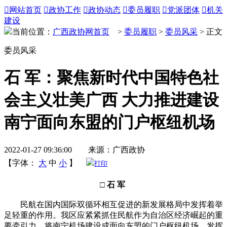

网站首页

政协工作

政协动态

委员履职

党派团体

机关
建设
当前位置：
广西政协网首页
>
委员履职
>
委员风采
> 正文
委员风采
石 军：聚焦新时代中国特色社
会主义壮美广西 大力推进建设
南宁面向东盟的门户枢纽机场
2022-01-27 09:36:00 来源：广西政协
【字体：
大
中
小
】
打印
□ 石 军
民航在国内国际双循环相互促进的新发展格局中发挥着举
足轻重的作用。我区应紧紧抓住民航作为自治区经济崛起的重
要牵引力，将南宁机场建设成面向东盟的门户枢纽机场，发挥