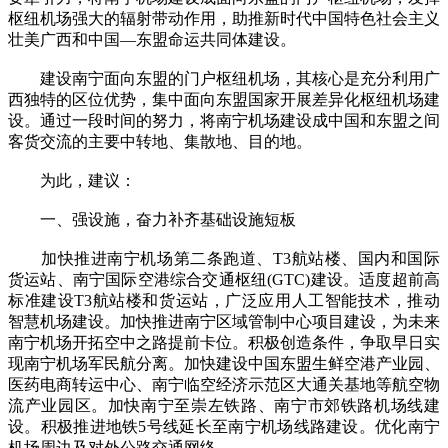
枢纽机场强大的辐射带动作用，助推新时代中国特色社会主义
壮美广西和中国—东盟命运共同体建设。
建设南宁面向东盟的门户枢纽机场，其核心是充分利用广
西独特的区位优势，集中面向东盟国家开展差异化枢纽机场建
设。通过一段时间的努力，将南宁机场建设成中国和东盟之间
客货交流的主要中转地、集散地、目的地。
为此，建议：
一、强设施，奋力补齐基础设施短板
加快推进南宁机场第二条跑道、T3航站楼、国内和国际
货运站、南宁国际空港综合交通枢纽(GTC)建设。适度超前高
标准建设T3航站楼和货运站，广泛应用人工智能技术，推动
智慧机场建设。加快推进南宁区域管制中心项目建设，为未来
南宁机场开拓空中之路提前卡位。积极创造条件，争取早日实
现南宁机场军民航分离。加快建设中国东盟生鲜空港产业园、
医药电商转运中心、南宁临空经济示范区大通关基地等航空物
流产业园区。加快南宁至崇左铁路、南宁市郊铁路机场线建
设。积极推进地铁5号线延长至南宁机场线路建设。优化南宁
机场周边及对外公路交通网络。