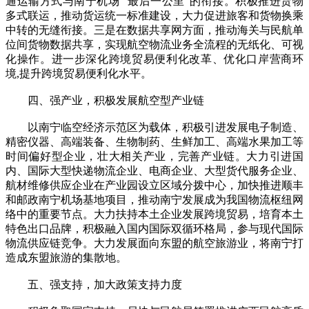
通运输方式与南宁机场 “最后一公里”的衔接。积极推进货物
多式联运，推动货运统一标准建设，大力促进旅客和货物换乘
中转的无缝衔接。三是在数据共享网方面，推动海关与民航单
位间货物数据共享，实现航空物流业务全流程的无纸化、可视
化操作。进一步深化跨境贸易便利化改革、优化口岸营商环
境,提升跨境贸易便利化水平。
四、强产业，积极发展航空型产业链
以南宁临空经济示范区为载体，积极引进发展电子制造、
精密仪器、高端装备、生物制药、生鲜加工、高端水果加工等
时间偏好型企业，壮大相关产业，完善产业链。大力引进国
内、国际大型快递物流企业、电商企业、大型货代服务企业、
航材维修供应企业在产业园设立区域分拨中心，加快推进顺丰
和邮政南宁机场基地项目，推动南宁发展成为我国物流枢纽网
络中的重要节点。大力扶持本土企业发展跨境贸易，培育本土
特色出口品牌，积极融入国内国际双循环格局，参与现代国际
物流供应链竞争。大力发展面向东盟的航空旅游业，将南宁打
造成东盟旅游的集散地。
五、强支持，加大政策支持力度