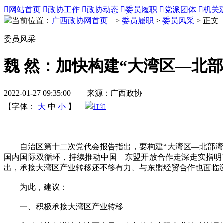

网站首页

政协工作

政协动态

委员履职

党派团体

机关
当前位置：
广西政协网首页
>
委员履职
>
委员风采
> 正文
委员风采
魏 然：加快构建“大湾区—北
2022-01-27 09:35:00 来源：广西政协
【字体：
大
中
小
】
打印
自治区第十二次党代会报告指出，要构建“大湾区—北部湾经
国内国际双循环，持续推动中国—东盟开放合作走深走实指明
出，承接大湾区产业转移还不够有力、与东盟经贸合作也面临
为此，建议：
一、积极承接大湾区产业转移