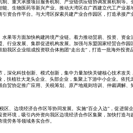
制、重大承接项目服务机制、产业链供应链协调发展机制等。全
智能、生物医药等新兴产业。推动大湾区在广西建立代工产业基
商引资合作平台。与大湾区探索共建产业合作园区，打造承接产
水果等方面加快构建跨境产业链。着力推动贸易、投资、资金流
盟、行业发展、集群促进机构发展。加强与东盟国家经贸合作园
鼓励我区企业组成投资联合体抱团“走出去”，打造一批海外投资
，深化科技创新、模式创新，集中力量加快关键核心技术攻关，
企业，扶植壮大龙头企业、头部企业，集聚上下游中小企业。依托
强自贸协定推广应用、关税筹划、原产地规则培训、仲裁调解、
区、边境经济合作区等协同发展。实施“百企入边”，促进留企
投资环境，吸引内外资向我区边境经济合作区集聚，加快打造与
跨境劳务等领域务实合作。