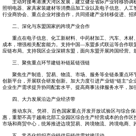
主动对接粤港澳大湾区发展，建立健全省际产业转移协调机
照明电器、家具家装建材等消费品加工业以及电子信息、人工
行业商协会、重点企业对接合作，共同搭建产业转移促进、招
二、深化与东盟国家的跨境产业合作
重点在电子信息、化工新材料、中药材加工、汽车、木材、
成本，增强相关配套能力。支持中国—东盟多式联运等合作联
应链布局。支持我区企业深耕东盟，面向东盟开展跨国经营。
三、聚焦重点环节建链补链延链强链
聚焦生产制造、贸易、物流、市场、服务等全链条重点环节
创新平台，开展联合研发创新。加大力度引进产业链“链主”
企业生产需求提升协同配套水平。提高商事法律服务水平，加
四、大力发展沿边产业经济带
推动东兴、凭祥、百色国家重点开发开放试验区与综合保税
惠，重塑不高于越南北部工业园区综合生产经营成本的合作区
市场和商贸中心，统筹推进边境贸易、跨境物流、跨境电商、
五、常态化组织产业链供应链供需对接活动