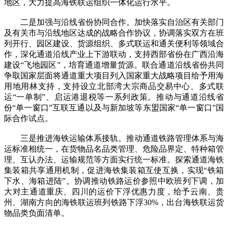
地区，大力提高海铁联运组织一体化运行水平。
二是加强与沿线省份协同合作。加快落实自治区有关部门
及有关市与沿线地区达成的战略合作协议，协调落实双方在班
列开行、园区建设、货源组织、多式联运和通关便利等领域合
作，深化通道沿线产业上下游联动，支持西部省份在广西沿海
建设“飞地园区”，培育通道增量货源。联合通道沿线省份共同
争取国家层面将通道重大项目列入国家重大战略项目给予用海
用地用林支持，支持设立北部湾大宗商品交易中心、多式联
运“一单制”、启运港退税等一系列政策。推动与通道沿线省
份“单一窗口”互联互通以及与新加坡等东盟国家“单一窗口”国
际合作试点。
三是推进海铁运输体系接轨。推动通道铁路管理体系与海
运标准相统一，在货物品名品类管理、危险品界定、特种箱管
理、互认办法、运输规范等方面实行统一标准。探索通道海铁
集装箱共享通用机制，促进海铁集装箱互使互换，实现“铁箱
下水、海箱进陆”。协调推动铁路运价参照中欧班列下调，加
大对主通道重庆、四川的运价下浮优惠力度，给予云南、贵
州、湖南方向的海铁联运班列铁路下浮30%，出台海铁联运货
物品类负面清单。