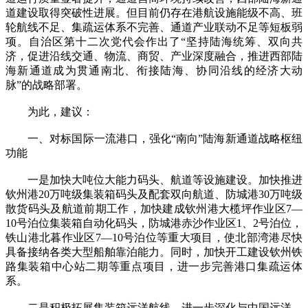
道建设取得突破性进展。但目前仍存在港航设施能级不高、班
轮航线不足、集疏运体系不完善、通道产业联动不足等短板弱
项。自治区第十二次党代会作出了“坚持陆海统筹、双向共
济，促进沿线交通、物流、商贸、产业深度融合，推进西部陆
海新通道成为贯通南北、衔接陆海、协同沿线的经济大动
脉”的战略部署。
为此，建议：
一、对标国际一流港口，强化“南向”陆海新通道战略枢纽
功能
一是加快大吨位大能力码头、航道等设施建设。加快推进
钦州港20万吨级集装箱码头及配套双向航道、防城港30万吨级
散货码头及航道前期工作，加快建成钦州港大榄坪作业区7—
10号泊位集装箱自动化码头，防城港赤沙作业区1、2号泊位，
铁山港北暮作业区7—10号泊位等重大项目，使北部湾港尽快
具备接纳各类大型船舶靠泊能力。同时，加快开工建设钦州铁
路集装箱中心站二期等重点项目，进一步完善港口集疏运体
系。
二是积极拓展集装箱远洋航线。进一步深化与中国远洋、