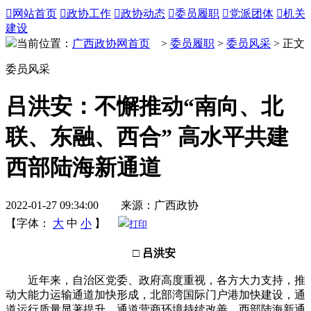

网站首页

政协工作

政协动态

委员履职

党派团体

机关
建设
当前位置：
广西政协网首页
>
委员履职
>
委员风采
> 正文
委员风采
吕洪安：不懈推动“南向、北
联、东融、西合” 高水平共建
西部陆海新通道
2022-01-27 09:34:00 来源：广西政协
【字体：
大
中
小
】
打印
□ 吕洪安
近年来，自治区党委、政府高度重视，各方大力支持，推
动大能力运输通道加快形成，北部湾国际门户港加快建设，通
道运行质量显著提升，通道营商环境持续改善，西部陆海新通