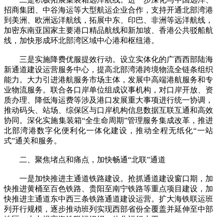
招商集团、中谷海运等大型航运企业合作，支持开通北部湾港
到美洲、欧洲远洋航线，拓展中东、印巴、非洲等远洋航线，
加密东南亚国家主要港口精品航线和新加坡、香港公共驳船航
线，加快形成环北部湾区域中心港和枢纽港。
三是实施降费优服提效行动。设立实体化的广西西部陆海
新通道建设运营服务中心，提高北部湾港跨境物流全链条组织
能力。大力引进港航服务市场主体，发展中高端港航服务和专
业物流服务。联合各口岸单位组成议事机构，对口岸开放、资
质办理、降低海运费等涉及港口发展重大事项进行统一协调，
推动码头、站场、综保区与口岸机构信息数据互联互通和高效
协同。深化实施集装箱“全生命周期”管理服务集成改革，推进
北部湾港数字化便利化一体化建设，推动全程无纸化“一站
式”通关和服务。
二、聚焦堵点和痛点，加快畅通“北联”通道
一是加快推进主通道铁路建设。抢抓通道建设窗口期，加
快推进黄桶至百色铁路、贵阳至南宁铁路等重点项目建设，加
快推进主通道东中西三条铁路通道建设运营。扩大海铁联运班
列开行规模，逐步推动班列实现西部省份全覆盖并延伸至中部