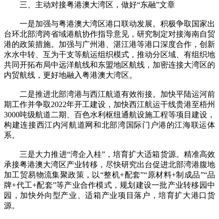
三、主动对接粤港澳大湾区，做好“东融”文章
一是加强与粤港澳大湾区港口联动发展。积极争取国家出
台环北部湾跨省域港航协作指导意见，研究制定对接海南自贸
港的政策措施。加强与广州港、湛江港等港口深度合作，创新
水水中转、互为干支等航运组织模式，推动分区域、有组织地
共同开拓布局中远洋航线和东盟地区航线，加密连接大湾区的
内贸航线，更好地融入粤港澳大湾区。
二是推进北部湾港与西江航道有效衔接。加快平陆运河前
期工作并争取2022年开工建设，加快西江航运干线贵港至梧州
3000吨级航道二期、百色水利枢纽通航设施工程等项目建设，
构建连接西江内河航道网和北部湾国际门户港的江海联运体
系。
三是大力推进“湾企入桂”，培育扩大适箱货源。精准高效
承接粤港澳大湾区产业转移，尽快研究出台促进北部湾港腹地
加工贸易物流集聚政策，以“整机+配套”“原材料+制成品”“品
牌+代工+配套”等产业合作模式，规划建设一批产业转移园中
园，加快外向型产业、适箱产业项目落户，培育扩大港口货
源。