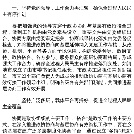
一、坚持党的领导，工作合力再汇聚，确保全过程人民民
主有序推进
要把加强党的领导贯穿于政协协商与基层有效衔接全过
程，做到工作机构由党委牵头设立、重要文件由党委组织出
台、协商方案由党委审定把关、协商成果转化落实由党委督促
检查，并将推进政协协商向基层延伸纳入党建工作考核，从政
策、机制、平台等各方面予以保障，构建党委领导、政府支
持、政协搭台、各方参与、服务群众的基层协商新格局，形成
强大工作合力，确保全过程人民民主有序推进落到实处。如河
池市成立了由市委书记担任组长、市政协主席担任常务副组
长、市直23个部门负责人为成员的推动政协协商与基层协商有
效衔接工作领导小组，明确各级各有关部门职能，共同推进基
层协商工作有效开展。
二、坚持广泛多层，载体平台再搭好，促进全过程人民民
主全覆盖
协商是政协组织的主要工作，“搭台”是政协工作的主要方
式。在深入推进政协协商与基层协商有效衔接工作中，要在乡
镇基层搭建广泛多层制度化协商平台，通过设立“乡镇(街道)