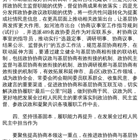
挥政协民主监督职能的优势，督促协商成果有效落实；四是充
分发挥政协参政议政职能的优势，将一些共性问题转化为提案
或社情民意信息，在更高层面上推动相关政策出台，让基层协
商发挥更大作用。如河池市出台《协商议事室工作指导规则
(试行)》，并选派489名政协委员作为对应联系乡、村协商议
事室的指导员，推动实行“选题定事、调研明事、协商议事、
结果公示、监督执行”的五步工作法，规范基层协商程序。在
联动延伸方面，要通过建立健全与基层协商相衔接的联动机
制，包括政协协商议政与基层协商有效衔接的机制、政协民主
监督与基层协商有效衔接的机制、政协调研视察与基层协商有
效衔接的机制等，有效拓展和延伸市、县(区)政协工作领域，
成为政协全会、常委会闭会期间委员联系群众、收集民意、参
政建言的重要渠道，促进政协协商和基层协商互联互动，切实
解决政协履职“最后一公里”问题，做到协商于民、议政为民，
更好地把发展全过程人民民主的要求落实到政治协商、民主监
督、参政议政和凝聚共识各项履职工作中去。
四、坚持强基固本，履职能力再提升，在发展全过程人民
民主中担当作为
要聚焦提高协商本领这一重点，在推进政协协商与基层协