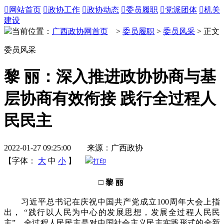

网站首页

政协工作

政协动态

委员履职

党派团体

机关
建设
当前位置：
广西政协网首页
>
委员履职
>
委员风采
> 正文
委员风采
黎 丽：深入推进政协协商与基
层协商有效衔接 践行全过程人
民民主
2022-01-27 09:25:00 来源：广西政协
【字体：
大
中
小
】
打印
□ 黎 丽
习近平总书记在庆祝中国共产党成立100周年大会上指
出， “践行以人民为中心的发展思想，发展全过程人民民
主”。全过程人民民主是对中国社会主义民主实践形式的全新