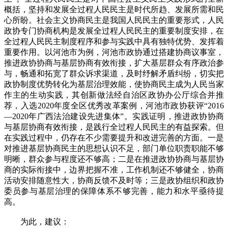
概括，坚持和发展全过程人民民主是时代所趋、发展所需和民
心所盼。社会主义协商民主是我国人民民主的重要形式，人民
政协专门协商机构是发展全过程人民民主的重要制度安排，在
全过程人民民主制度程序和参与实践中具有独特优势、发挥着
重要作用。以河池市为例，河池市政协通过搭建协商议事室，
推进政协协商与基层协商有效衔接，扩大基层群众有序政治参
与，畅通和拓宽了群众诉求渠道，及时纾解矛盾纠纷，切实把
政协制度优势转化为基层治理效能，使协商民主成为人民当家
作主的生动实践，其创新做法经自治区政协办公厅综合并推
荐，入选2020年度全区优秀改革案例，河池市政协获评“2016
—2020年广西法治建设先进集体”。实践证明，推进政协协商
与基层协商有效衔接，是践行全过程人民民主的有益探索。但
在实践过程中，仍存在不少需要提升和改进完善的方面。一是
对推进基层协商民主的思想认识不足，部门单位职责职能不够
明晰，群众参与程度还不够高；二是在推进政协协商与基层协
商的实际衔接中，边界把握不准，工作机制还不够健全，协商
活动安排随意性大，协商反馈不及时等；三是政协组织和政协
委员参与基层治理的保障体系不够完善，能力和水平亟待提
高。
为此，建议：