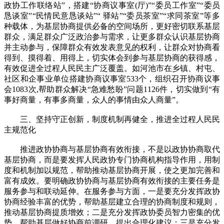
政协工作联络站”，搭建“协商议事室(厅)”“委员工作室”“委员
恳谈室”“民情民意恳谈站”“ 驿站”“委员茶室”“求同茶室”等多
种载体，为基层协商提供必备的空间场所，更好密切联系基层
群众，满足群众广泛政治参与需求，让更多群众认识基层协商
并主动参与，保障群众有效发表意见的权利，让群众对协商看
得到、摸得着、用得上，切实体会到参与基层协商的获得感，
有效促进全过程人民民主广泛覆盖。如河池市在乡镇、村屯、
社区和企事业单位搭建协商议事室533个，组织召开协商议事
会1083次,帮助群众解决“急难愁盼”问题1126件，切实做到“有
事好商量，有事多商量，众人的事情由众人商量”。
三、坚持守正创新，制度机制再健全，推进全过程人民民
主规范化
推进政协协商与基层协商有效衔接，不是以政协协商取代
基层协商，而是要发挥人民政协专门协商机构指导作用，用制
度和机制加以规范，帮助推动基层协商开展，使之更加完善和
富有成效。要明确政协协商与基层协商有效衔接的主要任务是
服务参与和联动延伸。在服务参与方面，一是要充分发挥政协
协商经验丰富的优势，帮助基层建立合理的协商制度和规则，
推动基层协商提质增效；二是充分发挥政协委员智力密集的优
势，帮助基层做好协商前调研，提出合理化建议；三是充分发