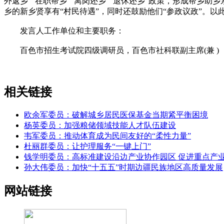
外返乡”“在职帮乡”“离岗还乡”“退休还乡”政策，形成帮乡
乡的新乡贤享有“村民待遇”，同时还鼓励他们“参政议政”。
发言人工作单位和主要职务：
百色市招生考试院四级调研员，百色市社科联副主席(兼 )
相关链接
欧余军委员：破解城乡居民医保基金当期紧平衡困境
杨英委员：加强粮储领域技能人才队伍建设
韦军委员：推动体育成为民间友好的“柔性力量”
杜丽群委员：让护理服务“一键上门”
钱学明委员：高标准建设沿边产业协作园区 促进重点产
孙大伟委员：加快“十五五”时期边疆民族地区高质量发展
网站链接