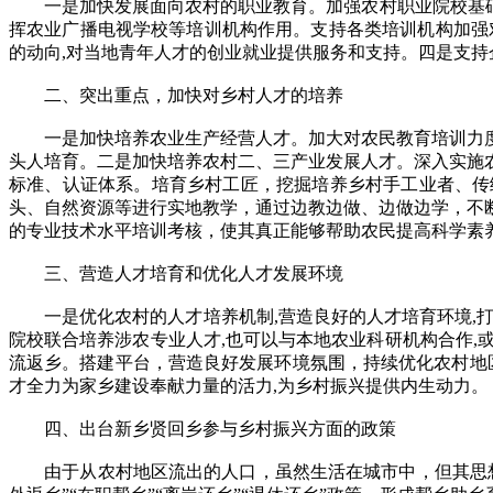
一是加快发展面向农村的职业教育。加强农村职业院校基础能
挥农业广播电视学校等培训机构作用。支持各类培训机构加强
的动向,对当地青年人才的创业就业提供服务和支持。四是支
二、突出重点，加快对乡村人才的培养
一是加快培养农业生产经营人才。加大对农民教育培训力度
头人培育。二是加快培养农村二、三产业发展人才。深入实施
标准、认证体系。培育乡村工匠，挖掘培养乡村手工业者、传
头、自然资源等进行实地教学，通过边教边做、边做边学，不
的专业技术水平培训考核，使其真正能够帮助农民提高科学素
三、营造人才培育和优化人才发展环境
一是优化农村的人才培养机制,营造良好的人才培育环境,打
院校联合培养涉农专业人才,也可以与本地农业科研机构合作,
流返乡。搭建平台，营造良好发展环境氛围，持续优化农村地
才全力为家乡建设奉献力量的活力,为乡村振兴提供内生动力。
四、出台新乡贤回乡参与乡村振兴方面的政策
由于从农村地区流出的人口，虽然生活在城市中，但其思想