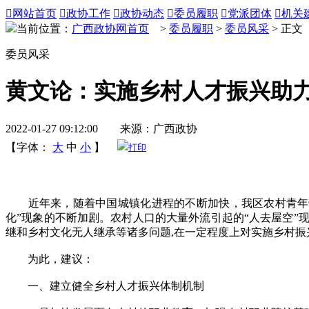

网站首页

政协工作

政协动态

委员履职

党派团体

机关
当前位置：
广西政协网首页
>
委员履职
>
委员风采
> 正文
委员风采
黄文论：实施乡村人才振兴助
2022-01-27 09:12:00 来源：广西政协
【字体：
大
中
小
】
打印
近年来，随着中国城镇化进程的不断加快，我区农村青年劳动
化”现象的不断加剧。农村人口的大量外流引起的“人去屋空
继和乡村文化无人继承等诸多问题,在一定程度上对实施乡村振
为此，建议：
一、建立健全乡村人才振兴体制机制