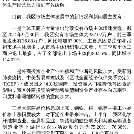
体生产经营压力得到有效缓解。
目前，我区市场主体发展中的新情况和新问题主要有：
一是个体工商户大量退出导致实有市场主体增速变缓。截
至2021年9月30日，我区实有市场主体为387.02万户，前三季
度退出有36.88万户，同比增加87.90%。主要原因是注销和吊
销市场主体增多，从市场主体组织形式来看，前三季度个体工
商户退出最多，占了全部退出市场主体的80.55%，同比增长
114.07%。
二是外商投资企业产业外移和产业断链风险加大。受新冠
肺炎疫情、中美贸易摩擦以及《区域全面经济伙伴关系协定》
(RCEP )下成员国之间关税调降、投资准入门槛降低等因素的
影响，我区外商投资的劳动密集型制造业产业存在向东南亚、
印度和非洲地区转移的意向加大。
三是大宗商品价格急剧上涨，钢铁、铜、铝等主要工业品
价格上涨幅度较大，对下游企业带来冲击。上半年，我区化学
纤维制造业、金属制品业、铁路船舶航空航天和其他运输设备
制造业等下游行业企业活跃度分别为75.20%、76.38%、
73.01%，比去年同期分别下降5.69、4.57、1.30个百分点。