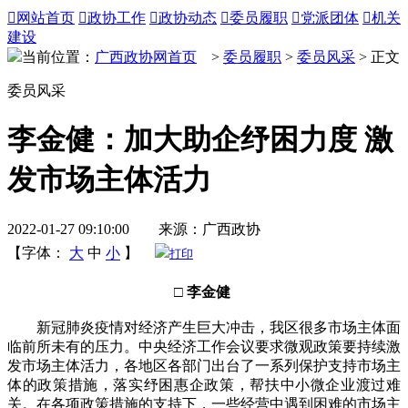

网站首页

政协工作

政协动态

委员履职

党派团体

机关
建设
当前位置：
广西政协网首页
>
委员履职
>
委员风采
> 正文
委员风采
李金健：加大助企纾困力度 激
发市场主体活力
2022-01-27 09:10:00 来源：广西政协
【字体：
大
中
小
】
打印
□ 李金健
新冠肺炎疫情对经济产生巨大冲击，我区很多市场主体面
临前所未有的压力。中央经济工作会议要求微观政策要持续激
发市场主体活力，各地区各部门出台了一系列保护支持市场主
体的政策措施，落实纾困惠企政策，帮扶中小微企业渡过难
关。在各项政策措施的支持下，一些经营中遇到困难的市场主