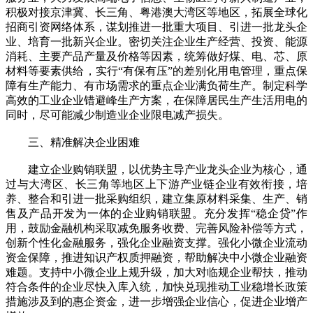
积极对接京津冀、长三角、粤港澳大湾区等地区，拓展全球化
招商引资网络体系，谋划推进一批重大项目、引进一批龙头企
业、培育一批新兴企业。密切关注企业生产经营、投资、能源
消耗、主要产品产量及价格等因素，统筹做好煤、电、芯、原
材料等要素供给，实行“有保有压”的差别化用电管理，重点保
障有生产能力、有市场需求的重点企业满负荷生产。制定科学
高效的工业企业错避峰生产方案，在保障居民生产生活用电的
同时，尽可能减少制造业企业限电减产损失。
三、精准解决企业困难
建立企业购销联盟，以优势主导产业龙头企业为核心，通
过与大湾区、长三角等地区上下游产业链企业有效衔接，培
养、整合和引进一批采购组织，建立集原材料采集、生产、销
售及产品开发为一体的企业购销联盟。充分发挥“稳企贷”作
用，鼓励金融机构采取减免服务收费、完善风险补偿等方式，
创新个性化金融服务，强化企业融资支撑。强化小微企业流动
资金保障，推进知识产权质押融资，帮助解决中小微企业融资
难题。支持中小微企业上规升级，加大对临规企业帮扶，推动
符合条件的企业尽快入库入统，加快兑现推动工业稳增长政策
措施涉及到的惠企资金，进一步增强企业信心，促进企业增产